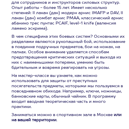
для сотрудников и инструкторов силовых структур.
Опыт работы - более 15 лет. Имеет несколько
степеней: II лакан (дан) модерн арнис IMAFP и DAV, II
лакан (дан) комбат арнис PMAA, классический арнис
абанико трес пунтас PCAIF, level-1 knife (валенсия
ламеко эскрима).
В чем специфика этих боевых систем? Основными их
разделами являются рукопашный бой, использование
в поединке подручных предметов, бои на ножах, на
палках. Особое внимание уделяется способам
предотвращения критических ситуаций и выхода из
них с наименьшими потерями, умению быть
бдительным и вовремя реагировать на угрозы.
На мастер-классе вы узнаете, как можно
использовать для защиты от преступных
посягательств предметы, которыми мы пользуемся в
повседневном обиходе. Например, ключи, ножницы,
банковские карты, обычный чайник. В программу
входит вводная теоретическая часть и много
практики.
Заниматься можно в спортивном зале в Москве
или
на вашей территории
.