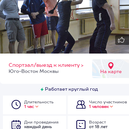
Спортзал/выезд к клиенту
>
Юго-Восток Москвы
На карте
Работает круглый год
Длительность
Число участников
1 час
1 человек
Дни проведения
Возраст
каждый день
от 18 лет