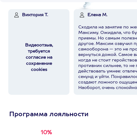
Виктория Т.
Елена М.
Сходила на занятие по ж
Максиму. Ожидала, что б
приемы. Но самым полезн
другое. Максим озвучил простую мысль:
Видеоотзыв,
самооборона — это не про
требуется
вернуться домой. Самое важное — вовремя понять,
согласие на
когда не стоит геройствов
сохранение
противник сильнее, то не 
cookies
действовать умнее: отвле
секунд и уйти. Понравилос
создают ложного ощущен
Наоборот, очень спокойно
действительно работают, 
вступать в бой. Спасибо 
профессиональное и очень
прекрасный внимательный
Программа лояльности
располагающий к себе че
чувствуешь себя не «супе
который лучше понимает, 
ситуации. И, кажется, это
10%
Получи
кэшбэк за