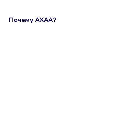
Почему АХАА?
Один
сертификат
на любое
развлечение