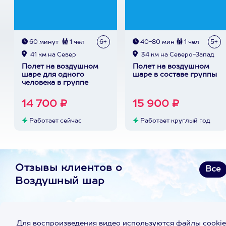
60 минут
1 чел
6+
40-80 мин
1 чел
5+
41 км на Север
34 км на Северо-Запад
Полет на воздушном
Полет на воздушном
шаре для одного
шаре в составе группы
человека в группе
14 700 ₽
15 900 ₽
Работает сейчас
Работает круглый год
Отзывы клиентов о
Все
Воздушный шар
Для воспроизведения видео используются файлы cookie