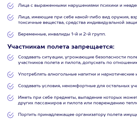
Лица с выраженными нарушениями психики и неадек
Лица, имеющие при себе какой-либо вид оружия, в
токсичные вещества, средства индивидуальной защит
Беременные, инвалиды 1-й и 2-й групп.
Участникам полета запрещается:
Создавать ситуации, угрожающие безопасности поле
участников полета и пилота, допускать по отношени
Употреблять алкогольные напитки и наркотические 
Создавать условия, некомфортные для остальных уч
Иметь при себе предметы, выпадение которых может
других пассажиров и пилота или повреждению тепло
Портить принадлежащее организатору полета имуще