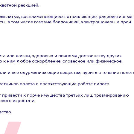
ватной реакцией.
зрывчатые, воспламеняющиеся, отравляющие, радиоактивные 
ы, в том числе газовые баллончики, электрошокеры и проч.
та или жизни, здоровью и личному достоинству других
ю к ним любое оскорбление, словесное или физическое.
или иные одурманивающие вещества, курить в течение полета
астников полета и препятствующие работе пилота.
 привести к порче имущества третьих лиц, травмированию
вого аэростата.
ство.