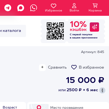
Избранное
Войти
Корзина
10%
кэшбэк
и каталога
С первой покупки
в нашем
приложении
Артикул: 845
Сравнить
В избранное
15 000 ₽
или
2500 ₽ × 6 мес
Возраст
Место проведения