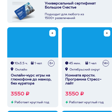
Универсальный сертификат
Большое Счастье
Подходит для любого из
1500+ развлечений
10х3,5 ч.
1 чел
6+
45 мин.
1 чел
14+
Онлайн
Октябрьский округ
Онлайн-курс игры на
Комната ярости.
глюкофоне до мажор,
Программа Стресс-
без куратора
лайт
3550 ₽
3550 ₽
Работает круглый год
Работает круглый год