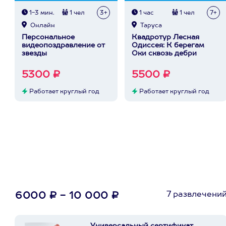
1-3 мин.
1 чел
3+
1 час
1 чел
7+
Онлайн
Таруса
Персональное
Квадротур Лесная
видеопоздравление от
Одиссея: К берегам
звезды
Оки сквозь дебри
5300 ₽
5500 ₽
Работает круглый год
Работает круглый год
7 развлечени
6000 ₽ - 10 000 ₽