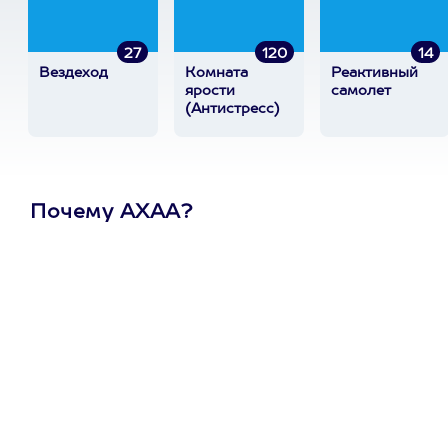
27
120
14
Вездеход
Комната
Реактивный
ярости
самолет
(Антистресс)
Почему АХАА?
Один
сертификат
на любое
развлечение