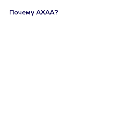
Почему АХАА?
Один
сертификат
на любое
развлечение