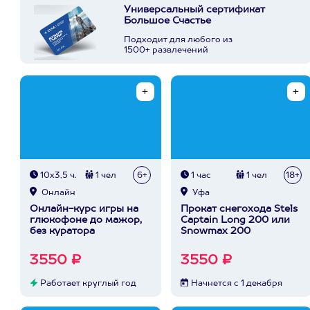
Универсальный сертификат
Большое Счастье
Подходит для любого из
1500+ развлечений
10х3,5 ч.
1 чел
6+
1 час
1 чел
18+
Онлайн
Уфа
Онлайн-курс игры на
Прокат снегохода Stels
глюкофоне до мажор,
Captain Long 200 или
без куратора
Snowmax 200
3550 ₽
3550 ₽
Работает круглый год
Начнется с 1 декабря