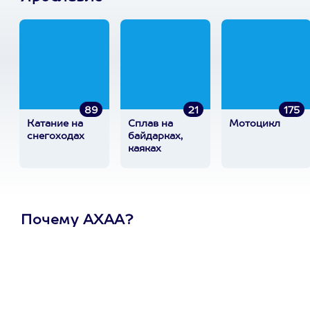
89
21
175
Катание на
Сплав на
Мотоцикл
снегоходах
байдарках,
каяках
Почему АХАА?
Один
сертификат