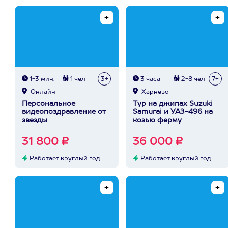
1-3 мин.
1 чел
3+
3 часа
2-8 чел
7+
Онлайн
Харнево
Персональное
Тур на джипах Suzuki
видеопоздравление от
Samurai и УАЗ-496 на
звезды
козью ферму
31 800 ₽
36 000 ₽
Работает круглый год
Работает круглый год