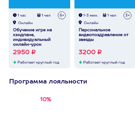
1 час
1 чел
6+
1-3 мин.
1 чел
3+
Онлайн
Онлайн
Обучение игре на
Персональное
хэндпане,
видеопоздравление от
индивидуальный
звезды
онлайн-урок
2950 ₽
3200 ₽
Работает круглый год
Работает круглый год
Программа лояльности
10%
Получи
кэшбэк за
первую покупку в
приложении