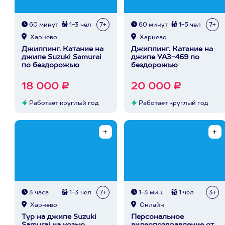
60 минут
1-3 чел
7+
60 минут
1-5 чел
7+
Харнево
Харнево
Джиппинг. Катание на
Джиппинг. Катание на
джипе Suzuki Samurai
джипе УАЗ-469 по
по бездорожью
бездорожью
18 000 ₽
20 000 ₽
Работает круглый год
Работает круглый год
3 часа
1-3 чел
7+
1-3 мин.
1 чел
3+
Харнево
Онлайн
Тур на джипе Suzuki
Персональное