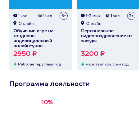
1 час
1 чел
6+
1-3 мин.
1 чел
3+
Онлайн
Онлайн
Обучение игре на
Персональное
хэндпане,
видеопоздравление от
индивидуальный
звезды
онлайн-урок
2950 ₽
3200 ₽
Работает круглый год
Работает круглый год
Программа лояльности
10%
Получи
кэшбэк за
первую покупку в
приложении