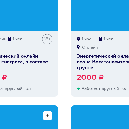
мин
1 чел
18+
1 час
1 чел
н
Онлайн
ический онлайн-
Энергетический онла
нтистресс, в составе
сеанс Восстановител
группе
 ₽
2000 ₽
т круглый год
Работает круглый год