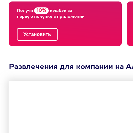
10%
Получи
кэшбэк за
первую покупку в приложении
Развлечения для компании на Ал