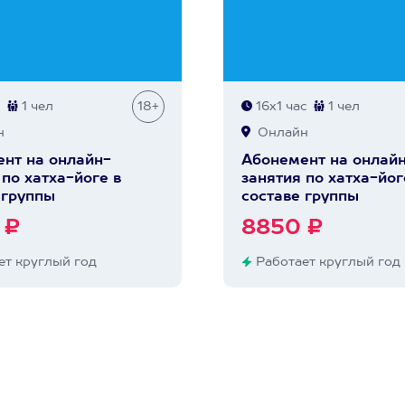
1 чел
18+
16х1 час
1 чел
н
Онлайн
нт на онлайн-
Абонемент на онлай
 по хатха-йоге в
занятия по хатха-йог
 группы
составе группы
 ₽
8850 ₽
т круглый год
Работает круглый год