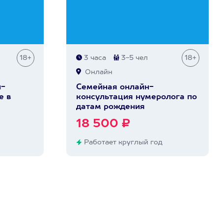
18+
3 часа
3-5 чел
18+
Онлайн
н-
Семейная онлайн-
е в
консультация нумеролога по
датам рождения
18 500 ₽
Работает круглый год