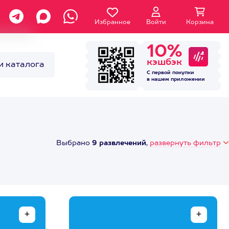
Избранное
Войти
Корзина
10%
кэшбэк
и каталога
С первой покупки
в нашем
приложении
Выбрано
9 развлечений
,
развернуть фильтр