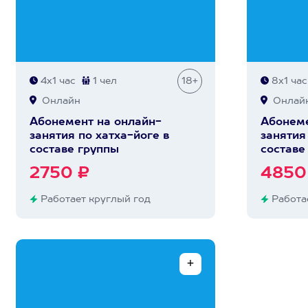
4х1 час
1 чел
18+
8х1 час
Онлайн
Онлай
Абонемент на онлайн-
Абонеме
занятия по хатха-йоге в
занятия
составе группы
составе
2750 ₽
4850
Работает круглый год
Работае