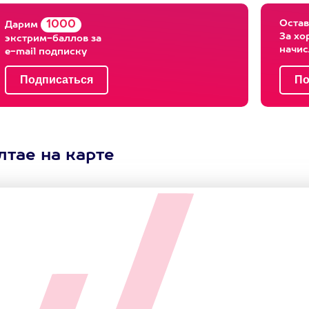
Остав
1000
Дарим
За хо
экстрим-баллов за
начи
e-mail подписку
тае на карте