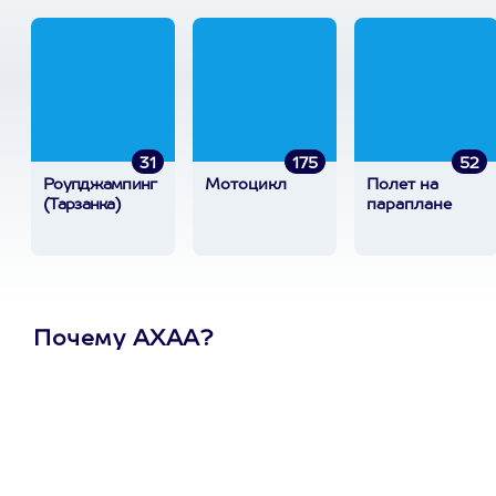
31
175
52
Роупджампинг
Мотоцикл
Полет на
(Тарзанка)
параплане
Почему АХАА?
Один
сертификат
на любое