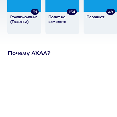
31
154
48
Роупджампинг
Полет на
Парашют
(Тарзанка)
самолете
Почему АХАА?
Один
сертификат
на любое
развлечение