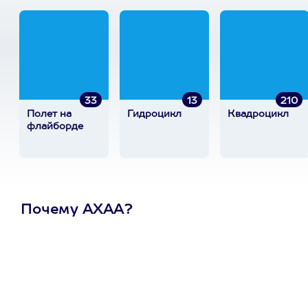
33
13
210
Полет на
Гидроцикл
Квадроцикл
флайборде
Почему АХАА?
Один
сертификат
на любое