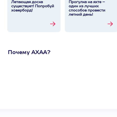
Летающая доска
Прогулка на яхте –
существует! Попробуй
один из лучших
ховерборд!
способов провести
летний день!
Почему АХАА?
Один
сертификат
на любое
развлечение