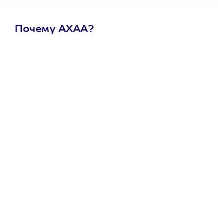
Почему АХАА?
Один
сертификат
на любое
развлечение