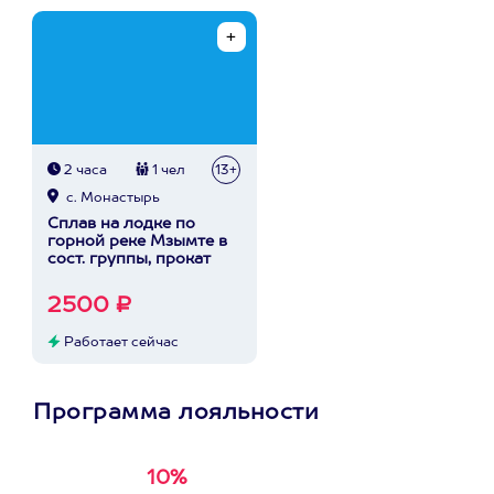
2 часа
1 чел
13+
с. Монастырь
Сплав на лодке по
горной реке Мзымте в
сост. группы, прокат
2500 ₽
Работает сейчас
Программа лояльности
10%
Получи
кэшбэк за