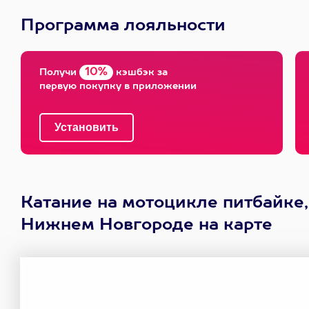
Программа лояльности
10%
Получи
кэшбэк за
первую покупку в приложении
Катание на мотоцикле питбайке,
Нижнем Новгороде на карте