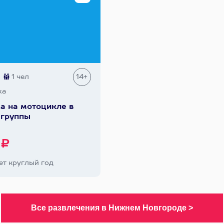
1 чел
14+
ха
а на мотоцикле в
 группы
 ₽
т круглый год