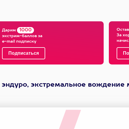
Остав
1000
Дарим
За хо
экстрим-баллов за
начи
e-mail подписку
 эндуро, экстремальное вождение 