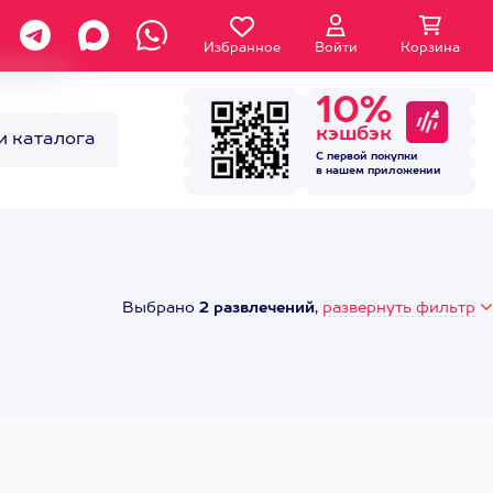
Избранное
Войти
Корзина
10%
кэшбэк
и каталога
С первой покупки
в нашем
приложении
Выбрано
2 развлечений
,
развернуть фильтр