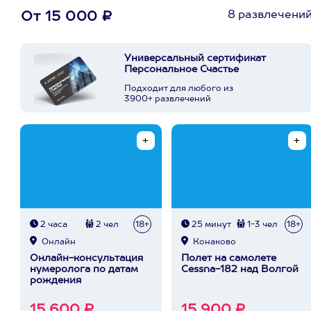
8 развлечени
От 15 000 ₽
Универсальный сертификат
Персональное Счастье
Подходит для любого из
3900+ развлечений
2 часа
2 чел
18+
25 минут
1-3 чел
18+
Онлайн
Конаково
Онлайн-консультация
Полет на самолете
нумеролога по датам
Cessna-182 над Волгой
рождения
15 600 ₽
15 900 ₽