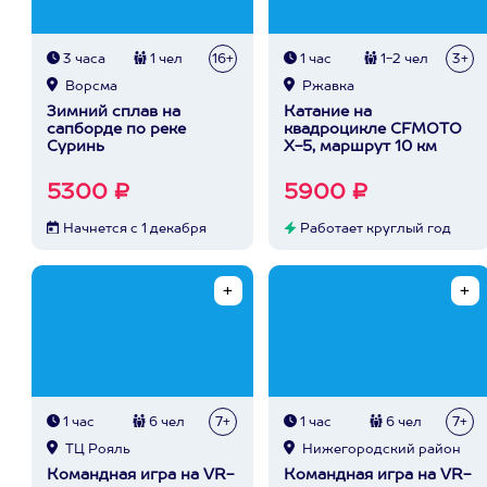
3 часа
1 чел
16+
1 час
1-2 чел
3+
Ворсма
Ржавка
Зимний сплав на
Катание на
сапборде по реке
квадроцикле CFMOTO
Суринь
X-5, маршрут 10 км
5300 ₽
5900 ₽
Начнется с 1 декабря
Работает круглый год
1 час
6 чел
7+
1 час
6 чел
7+
ТЦ Рояль
Нижегородский район
Командная игра на VR-
Командная игра на VR-