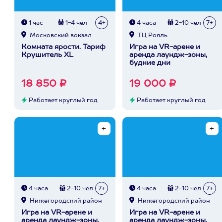
1 час
1-4 чел
4+
4 часа
2-10 чел
7+
Московский вокзал
ТЦ Рояль
Комната ярости. Тариф
Игра на VR-арене и
Крушитель XL
аренда лаундж-зоны,
будние дни
18 850 ₽
19 000 ₽
Работает круглый год
Работает круглый год
4 часа
2-10 чел
7+
4 часа
2-10 чел
7+
Нижегородский район
Нижегородский район
Игра на VR-арене и
Игра на VR-арене и
аренда лаундж-зоны,
аренда лаундж-зоны,