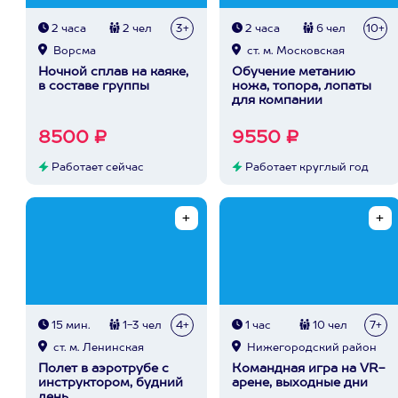
2 часа
2 чел
3+
2 часа
6 чел
10+
Ворсма
ст. м. Московская
Ночной сплав на каяке,
Обучение метанию
в составе группы
ножа, топора, лопаты
для компании
8500 ₽
9550 ₽
Работает сейчас
Работает круглый год
15 мин.
1-3 чел
4+
1 час
10 чел
7+
ст. м. Ленинская
Нижегородский район
Полет в аэротрубе с
Командная игра на VR-
инструктором, будний
арене, выходные дни
день