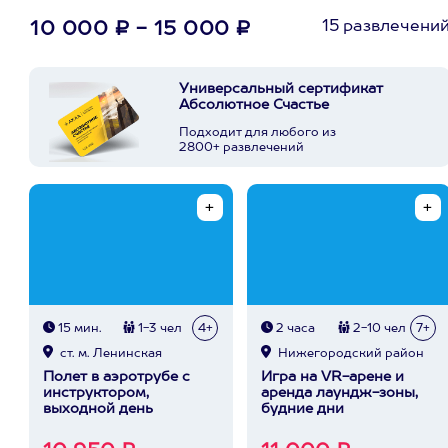
15 развлечени
10 000 ₽ - 15 000 ₽
Универсальный сертификат
Абсолютное Счастье
Подходит для любого из
2800+ развлечений
15 мин.
1-3 чел
4+
2 часа
2-10 чел
7+
ст. м. Ленинская
Нижегородский район
Полет в аэротрубе с
Игра на VR-арене и
инструктором,
аренда лаундж-зоны,
выходной день
будние дни