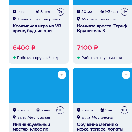
1 час
8 чел
7+
50 мин.
1-3 чел
4+
Нижегородский район
Московский вокзал
Командная игра на VR-
Комната ярости. Тариф
арене, будние дни
Крушитель S
6400 ₽
7100 ₽
Работает круглый год
Работает круглый год
2 часа
3 чел
10+
2 часа
5 чел
10+
ст. м. Московская
ст. м. Московская
Индивидуальный
Обучение метанию
мастер-класс по
ножа, топора, лопаты