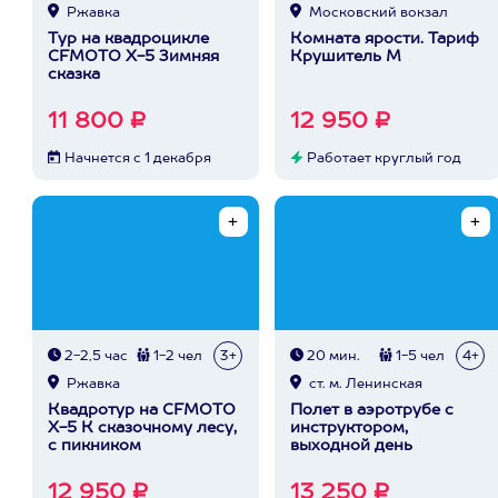
Ржавка
Московский вокзал
Тур на квадроцикле
Комната ярости. Тариф
CFMOTO X-5 Зимняя
Крушитель М
сказка
11 800 ₽
12 950 ₽
Начнется с 1 декабря
Работает круглый год
2-2,5 час
1-2 чел
3+
20 мин.
1-5 чел
4+
Ржавка
ст. м. Ленинская
Квадротур на CFMOTO
Полет в аэротрубе с
X-5 К сказочному лесу,
инструктором,
с пикником
выходной день
12 950 ₽
13 250 ₽