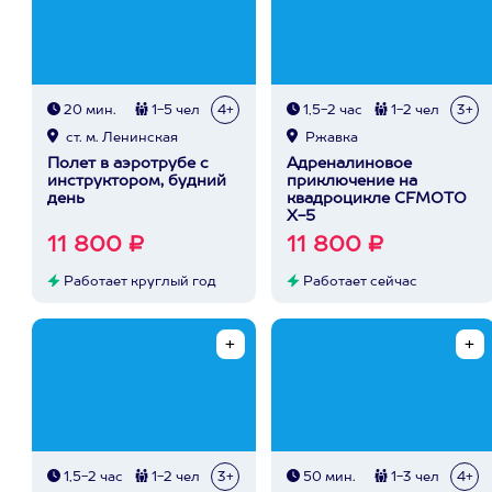
20 мин.
1-5 чел
4+
1,5-2 час
1-2 чел
3+
ст. м. Ленинская
Ржавка
Полет в аэротрубе с
Адреналиновое
инструктором, будний
приключение на
день
квадроцикле CFMOTO
X-5
11 800 ₽
11 800 ₽
Работает круглый год
Работает сейчас
1,5-2 час
1-2 чел
3+
50 мин.
1-3 чел
4+