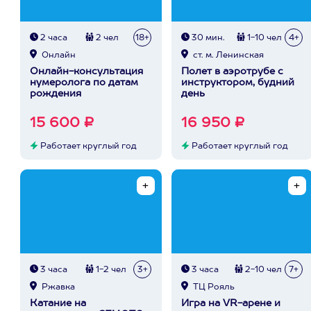
2 часа
2 чел
18+
30 мин.
1-10 чел
4+
Онлайн
ст. м. Ленинская
Онлайн-консультация
Полет в аэротрубе с
нумеролога по датам
инструктором, будний
рождения
день
15 600 ₽
16 950 ₽
Работает круглый год
Работает круглый год
3 часа
1-2 чел
3+
3 часа
2-10 чел
7+
Ржавка
ТЦ Рояль
Катание на
Игра на VR-арене и