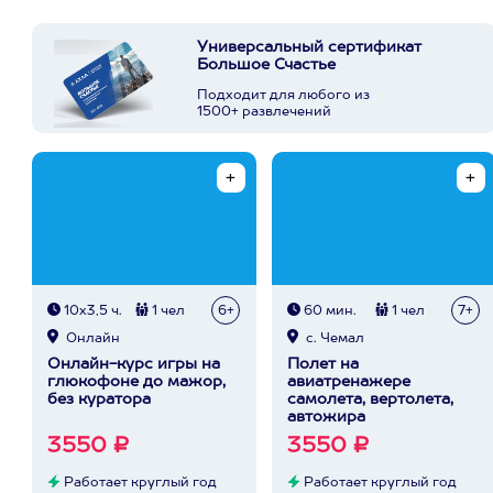
Универсальный сертификат
Большое Счастье
Подходит для любого из
1500+ развлечений
10х3,5 ч.
1 чел
6+
60 мин.
1 чел
7+
Онлайн
с. Чемал
Онлайн-курс игры на
Полет на
глюкофоне до мажор,
авиатренажере
без куратора
самолета, вертолета,
автожира
3550 ₽
3550 ₽
Работает круглый год
Работает круглый год