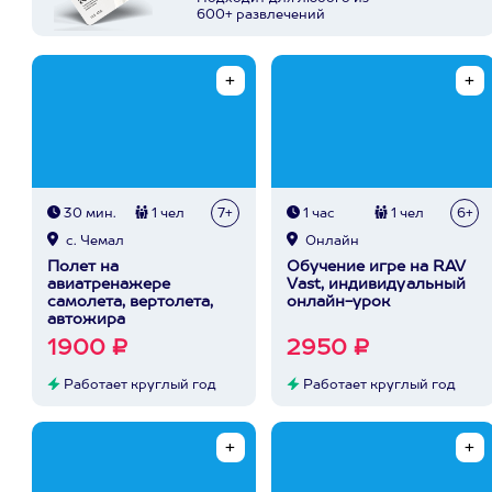
600+ развлечений
30 мин.
1 чел
7+
1 час
1 чел
6+
с. Чемал
Онлайн
Полет на
Обучение игре на RAV
авиатренажере
Vast, индивидуальный
самолета, вертолета,
онлайн-урок
автожира
1900 ₽
2950 ₽
Работает круглый год
Работает круглый год