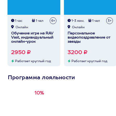
1 час
1 чел
6+
1-3 мин.
1 чел
3+
Онлайн
Онлайн
Обучение игре на RAV
Персональное
Vast, индивидуальный
видеопоздравление от
онлайн-урок
звезды
2950 ₽
3200 ₽
Работает круглый год
Работает круглый год
Программа лояльности
10%
Получи
кэшбэк за
первую покупку в
приложении