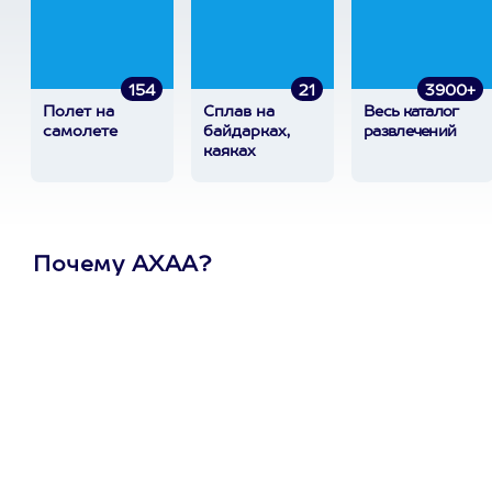
154
21
3900+
Полет на
Сплав на
Весь каталог
самолете
байдарках,
развлечений
каяках
Почему АХАА?
Один
сертификат
на любое
развлечение