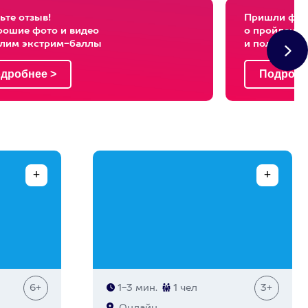
ьте отзыв!
Пришли фото
рошие фото и видео
о пройденны
слим экстрим-баллы
и получи эк
6+
1-3 мин.
1 чел
3+