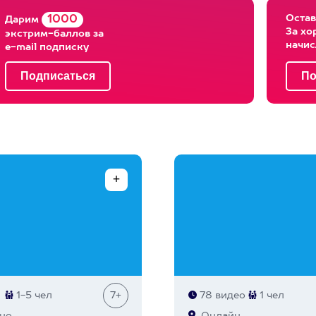
Остав
1000
Дарим
За хо
экстрим-баллов за
начи
e-mail подписку
1-5 чел
7+
78 видео
1 чел