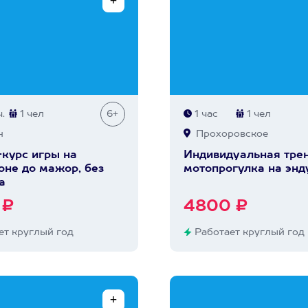
.
1 чел
6+
1 час
1 чел
н
Прохоровское
курс игры на
Индивидуальная трен
не до мажор, без
мотопрогулка на энд
а
 ₽
4800 ₽
т круглый год
Работает круглый год