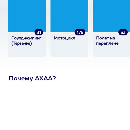
31
175
53
Роупджампинг
Мотоцикл
Полет на
(Тарзанка)
параплане
Почему АХАА?
Один
сертификат
на любое
развлечение