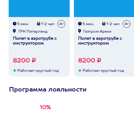
5 мин.
1-2 чел
4+
5 мин.
1-2 чел
4+
ТРК Питерленд
Газпром Арена
Полет в аэротрубе с
Полет в аэротрубе с
инструктором
инструктором
8200 ₽
8200 ₽
Работает круглый год
Работает круглый год
Программа лояльности
10%
Получи
кэшбэк за
первую покупку в
приложении