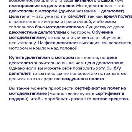
возможностей для этого вида
активного отдыха
, чем
планирование на дельтаплане
. Мотодельтаплан – это
дельтаплан с мотором
(другое название –
дельталет
).
Дельталет – это уже почти
самолет
, так как
время полет
ограниченно не ветром и гравитацией, а объемом
топливного бака
мотодельтаплана
. Существуют даже
двухместные дельтапланы
с мотором.
Обучение
мотодельтаплану
не сильно отличается от обучения
дельтаплану. На
фото дельталет
выглядит как велосипед
мотором и крылом над головой.
Купить дельтаплан с мотором
не сложно, но
цена
дельталета
значительно выше, чем
цена дельтаплана
.
Однако если вы можете себе позволить хотя бы
б/у
дельталет
, то вы никогда не пожалеете о потраченных
деньгах на это средство
воздушного полета
.
Вы также можете приобрести
сертификат на полет на
мотодельтаплане
(можно также купить
сертификат в
подарок
), чтобы опробовать разок это
летное средство.