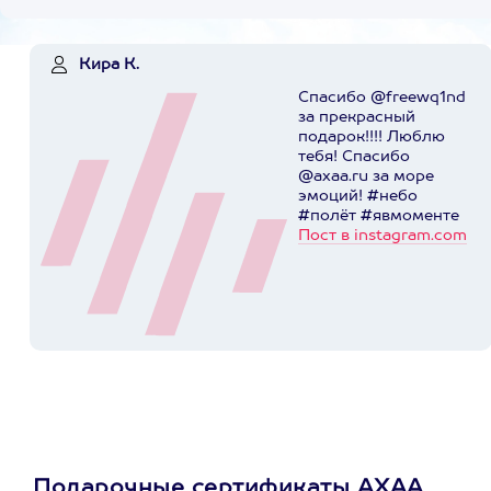
Кира К.
Спасибо @freewq1nd
за прекрасный
подарок!!!! Люблю
тебя! Спасибо
@axaa.ru за море
эмоций! #небо
#полёт #явмоменте
Пост в instagram.com
Подарочные сертификаты АХАА