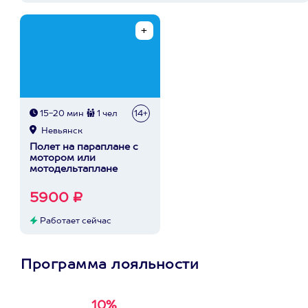
15-20 мин
1 чел
14+
Невьянск
Полет на параплане с
мотором или
мотодельтаплане
5900 ₽
Работает сейчас
Программа лояльности
10%
Получи
кэшбэк за