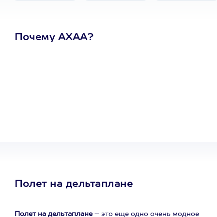
Почему АХАА?
Один
сертификат
на любое
развлечение
Полет на дельтаплане
Полет на дельтаплане
– это еще одно очень модное