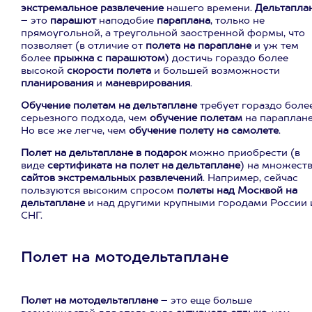
экстремальное развлечение
нашего времени.
Дельтапла
– это
парашют
наподобие
параплана
, только не
прямоугольной, а треугольной заостренной формы, что
позволяет (в отличие от
полета на параплане
и уж тем
более
прыжка с парашютом
) достичь гораздо более
высокой
скорости полета
и большей возможности
планирования
и
маневрирования
.
Обучение полетам на дельтаплане
требует гораздо боле
серьезного подхода, чем
обучение полетам
на параплане
Но все же легче, чем
обучение полету на самолете
.
Полет на дельтаплане в подарок
можно приобрести (в
виде
сертификата на полет на дельтаплане
) на множест
сайтов экстремальных развлечений
. Например, сейчас
пользуются высоким спросом
полеты над Москвой на
дельтаплане
и над другими крупными городами России 
СНГ.
Полет на мотодельтаплане
Полет на мотодельтаплане
– это еще больше