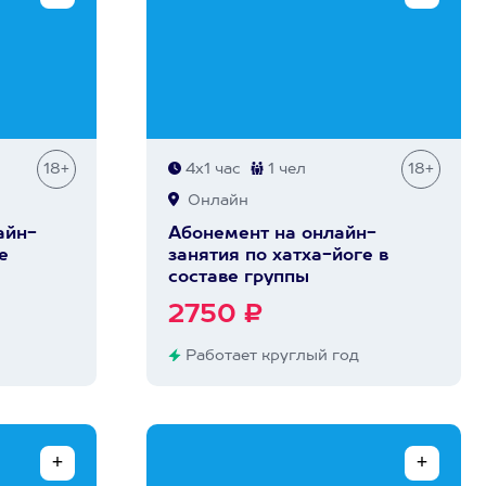
18+
4х1 час
1 чел
18+
Онлайн
айн-
Абонемент на онлайн-
е
занятия по хатха-йоге в
составе группы
2750 ₽
Работает круглый год