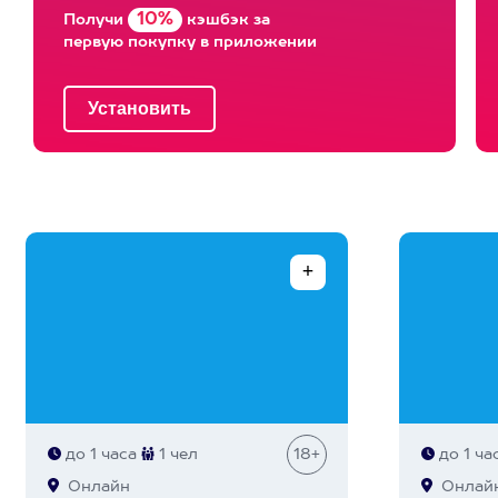
10%
Получи
кэшбэк за
первую покупку в приложении
до 1 часа
1 чел
18+
до 1 ча
Онлайн
Онлай