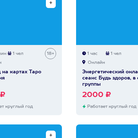
мин
1 чел
18+
1 час
1 чел
н
Онлайн
 на картах Таро
Энергетический онла
ня
сеанс Будь здоров, в
группы
 ₽
2000 ₽
т круглый год
Работает круглый год