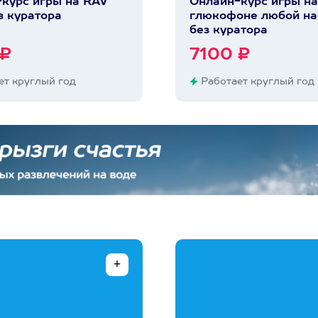
курс игры на RAV
Онлайн-курс игры на
з куратора
глюкофоне любой на
без куратора
 ₽
7100 ₽
т круглый год
Работает круглый год