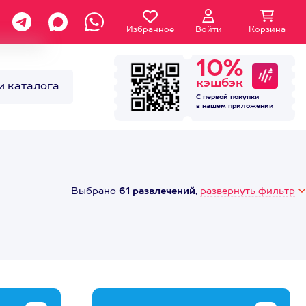
Избранное
Войти
Корзина
10%
кэшбэк
и каталога
С первой покупки
в нашем
приложении
Выбрано
61 развлечений
,
развернуть фильтр