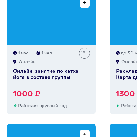
1 час
1 чел
18+
до 30 
Онлайн
Онлай
Онлайн-занятие по хатха-
Расклад
йоге в составе группы
Карта д
1000 ₽
1300
Работает круглый год
Работае