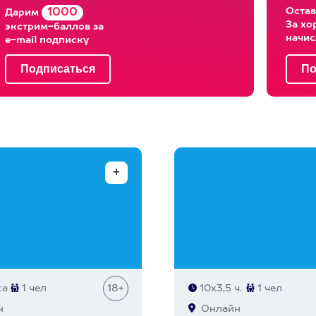
Остав
1000
Дарим
За хо
экстрим-баллов за
начи
e-mail подписку
са
1 чел
18+
10х3,5 ч.
1 чел
н
Онлайн