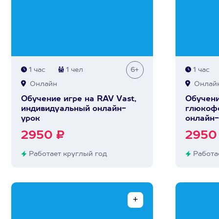
1 час
1 чел
6+
1 час
Онлайн
Онлай
Обучение игре на RAV Vast,
Обучени
индивидуальный онлайн-
глюкофо
урок
онлайн-
2950 ₽
2950
Работает круглый год
Работае