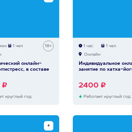
мин
1 чел
18+
1 час
1 чел
н
Онлайн
ический онлайн-
Индивидуальное онл
нтистресс, в составе
занятие по хатха-йог
 ₽
2400 ₽
т круглый год
Работает круглый год