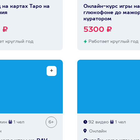
 на картах Таро на
Онлайн-курс игры на
ния
глюкофоне до мажор
куратором
 ₽
5300 ₽
т круглый год
Работает круглый год
мин
1 чел
6+
92 видео
1 чел
н
Онлайн