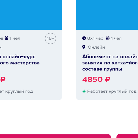
ов
1 чел
18+
8х1 час
1 чел
н
Онлайн
 онлайн-курс
Абонемент на онлай
ого мастерства
занятия по хатха-йог
составе группы
 ₽
4850 ₽
т круглый год
Работает круглый год