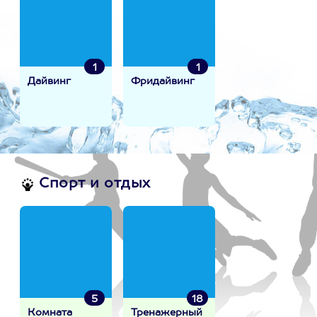
1
1
Дайвинг
Фридайвинг
Спорт и отдых
5
18
Комната
Тренажерный