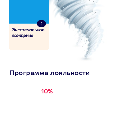
1
Экстремальное
вождение
Программа лояльности
10%
Получи
кэшбэк за
первую покупку в
приложении