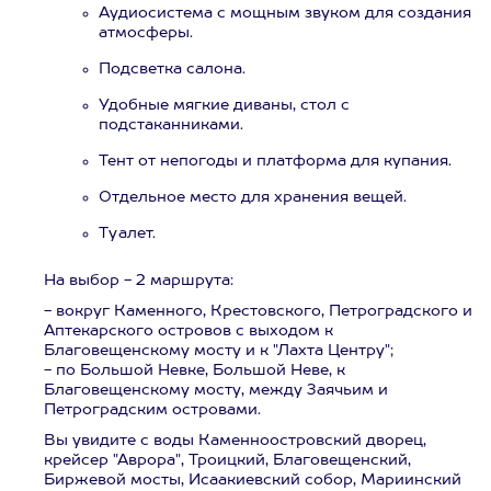
Аудиосистема с мощным звуком для создания
атмосферы.
Подсветка салона.
Удобные мягкие диваны, стол с
подстаканниками.
Тент от непогоды и платформа для купания.
Отдельное место для хранения вещей.
Туалет.
На выбор - 2 маршрута:
- вокруг Каменного, Крестовского, Петроградского и
Аптекарского островов с выходом к
Благовещенскому мосту и к "Лахта Центру";
- по Большой Невке, Большой Неве, к
Благовещенскому мосту, между Заячьим и
Петроградским островами.
Вы увидите с воды Каменноостровский дворец,
крейсер "Аврора", Троицкий, Благовещенский,
Биржевой мосты, Исаакиевский собор, Мариинский