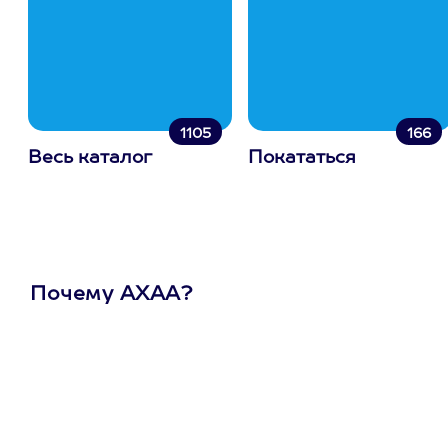
1105
166
Весь каталог
Покататься
Почему АХАА?
Один
сертификат
на любое