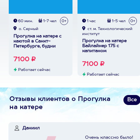
60 мин.
1-7 чел
0+
1 час
1-5 чел
0+
о. Серный
ст. м. Технологический
институт
Прогулка на катере с
Прогулка на катере
каютой в Санкт-
Байлайнер 175 с
Петербурге, будни
капитаном
7100 ₽
7100 ₽
Работает сейчас
Работает сейчас
Отзывы клиентов о Прогулка
Все
на катере
Даниил
Очень классно было!