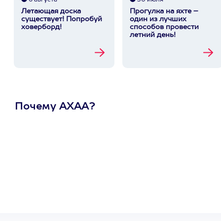
6 августа
30 июля
Летающая доска
Прогулка на яхте –
существует! Попробуй
один из лучших
ховерборд!
способов провести
летний день!
Почему АХАА?
Один
сертификат
на любое
развлечение