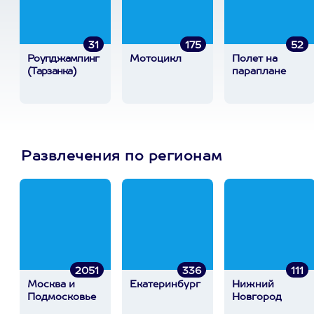
31
175
52
Роупджампинг
Мотоцикл
Полет на
(Тарзанка)
параплане
Развлечения по регионам
2051
336
111
Москва и
Екатеринбург
Нижний
Подмосковье
Новгород