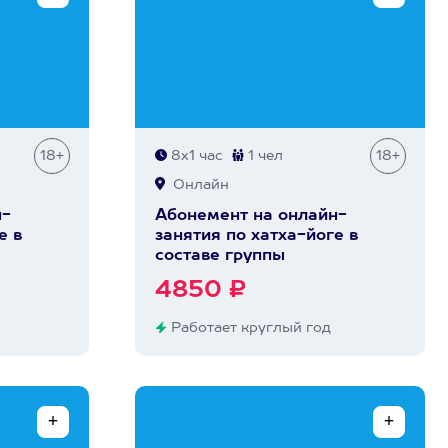
18+
8х1 час
1 чел
18+
Онлайн
н-
Абонемент на онлайн-
е в
занятия по хатха-йоге в
составе группы
4850 ₽
Работает круглый год