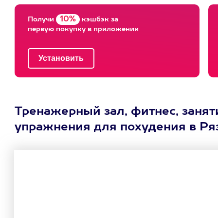
10%
Получи
кэшбэк за
первую покупку в приложении
Тренажерный зал, фитнес, заня
упражнения для похудения в Ряз