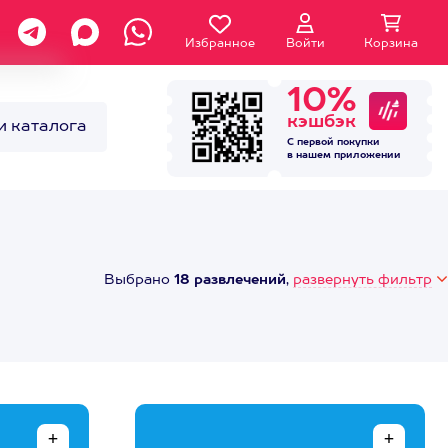
Избранное
Войти
Корзина
10%
кэшбэк
и каталога
С первой покупки
в нашем
приложении
Выбрано
18 развлечений
,
развернуть фильтр