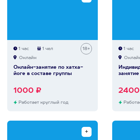
1 час
1 чел
18+
1 час
Онлайн
Онлай
Онлайн-занятие по хатха-
Индивид
йоге в составе группы
занятие
1000 ₽
2400
Работает круглый год
Работае