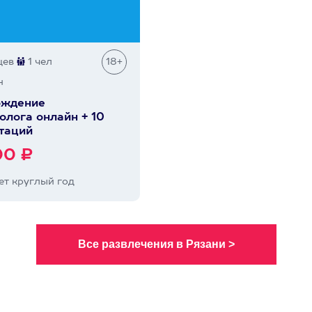
цев
1 чел
18+
н
ождение
олога онлайн + 10
таций
00 ₽
т круглый год