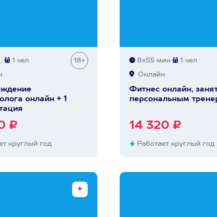
ц
1 чел
18+
8х55 мин
1 чел
н
Онлайн
ождение
Фитнес онлайн, занят
олога онлайн + 1
персональным трене
тация
0 ₽
14 320 ₽
т круглый год
Работает круглый год