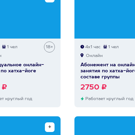
1 чел
18+
4х1 час
1 чел
н
Онлайн
уальное онлайн-
Абонемент на онлай
 по хатха-йоге
занятия по хатха-йог
составе группы
 ₽
2750 ₽
т круглый год
Работает круглый год