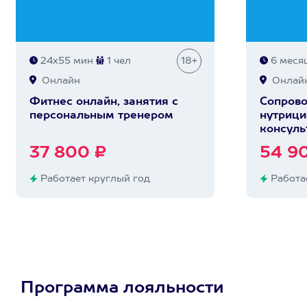
24х55 мин
1 чел
18+
6 меся
Онлайн
Онлай
Фитнес онлайн, занятия с
Сопров
персональным тренером
нутрици
консуль
37 800 ₽
54 9
Работает круглый год
Работае
Программа лояльности