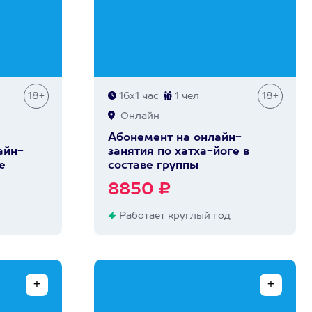
18+
16х1 час
1 чел
18+
Онлайн
Абонемент на онлайн-
айн-
занятия по хатха-йоге в
е
составе группы
8850 ₽
Работает круглый год