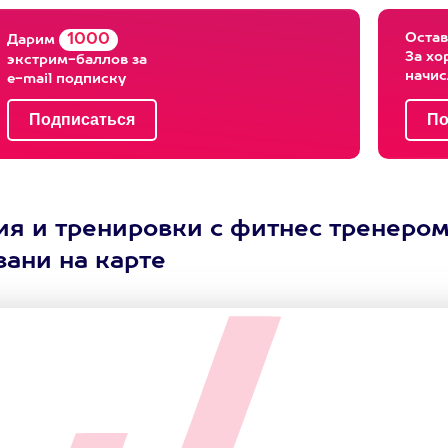
Остав
1000
Дарим
За хо
экстрим-баллов за
начи
e-mail подписку
тия и тренировки с фитнес тренеро
ани на карте