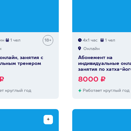
ин
1 чел
18+
4х1 час
1 чел
н
Онлайн
онлайн, занятия с
Абонемент на
альным тренером
индивидуальные онл
занятия по хатха-йог
₽
8000 ₽
т круглый год
Работает круглый год