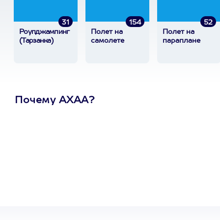
31
154
52
Роупджампинг
Полет на
Полет на
(Тарзанка)
самолете
параплане
Почему АХАА?
Один
сертификат
на любое
развлечение