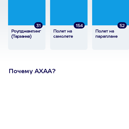
31
154
52
Роупджампинг
Полет на
Полет на
(Тарзанка)
самолете
параплане
Почему АХАА?
Один
сертификат
на любое
развлечение