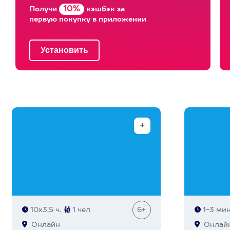
10%
Получи
кэшбэк за
первую покупку в приложении
10х3,5 ч.
1 чел
6+
1-3 мин
Онлайн
Онлай