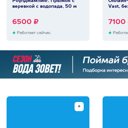
Роупджампинг. Прыжок с
Онлайн-
веревкой с водопада, 50 м
Vast, бе
6500 ₽
7100
Работает сейчас
Работае