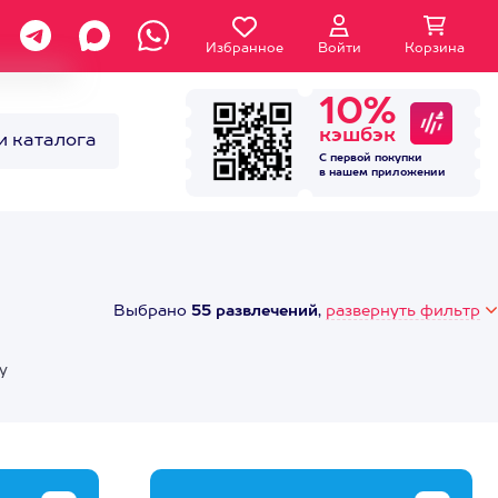
Избранное
Войти
Корзина
10%
кэшбэк
и каталога
С первой покупки
в нашем
приложении
Выбрано
55 развлечений
,
развернуть фильтр
у