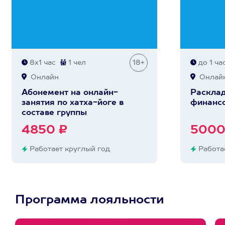
8х1 час
1 чел
18+
до 1 ча
Онлайн
Онлай
Абонемент на онлайн-
Расклад
занятия по хатха-йоге в
финансо
составе группы
4850 ₽
5000
Работает круглый год
Работае
Программа лояльности