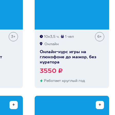
3+
10х3,5 ч.
1 чел
6+
Онлайн
Онлайн-курс игры на
т
глюкофоне до мажор, без
куратора
3550 ₽
Работает круглый год