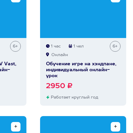
6+
1 час
1 чел
6+
Онлайн
V Vast,
Обучение игре на хэндпане,
айн-
индивидуальный онлайн-
урок
2950 ₽
Работает круглый год