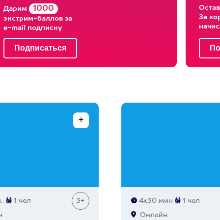
Остав
1000
Дарим
За хо
экстрим-баллов за
начи
e-mail подписку
.
1 чел
3+
4х30 мин
1 чел
н
Онлайн