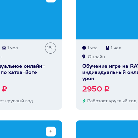
1 чел
18+
1 час
1 чел
н
Онлайн
уальное онлайн-
Обучение игре на RA
 по хатха-йоге
индивидуальный онл
урок
 ₽
2950 ₽
т круглый год
Работает круглый год