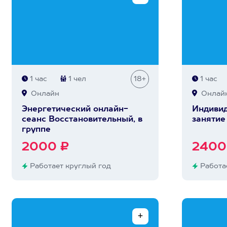
1 час
1 чел
18+
1 час
Онлайн
Онлай
Энергетический онлайн-
Индивид
сеанс Восстановительный, в
занятие
группе
2000 ₽
2400
Работает круглый год
Работае