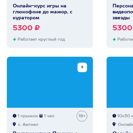
Онлайн-курс игры на
Персон
глюкофоне до мажор, с
видеопо
куратором
звезды
5300 ₽
5300
Работает круглый год
Работае
1 прыжок
1 чел
18+
10х30 
с. Амткел
Онлай