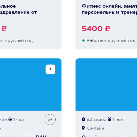
альное
Фитнес онлайн, занят
здравление от
персональным трене
 ₽
5400 ₽
т круглый год
Работает круглый год
мин
1 чел
6+
92 видео
1 чел
н
Онлайн