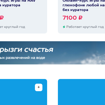
курс игры на RAV
Онлайн-курс игры на
з куратора
глюкофоне любой на
без куратора
 ₽
7100 ₽
т круглый год
Работает круглый год