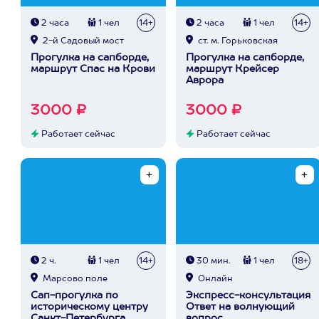
2 часа
1 чел
14+
2 часа
1 чел
14+
2-й Садовый мост
ст. м. Горьковская
Прогулка на сапборде,
Прогулка на сапборде,
маршрут Спас на Крови
маршрут Крейсер
Аврора
3000 ₽
3000 ₽
Работает сейчас
Работает сейчас
2 ч.
1 чел
14+
30 мин.
1 чел
18+
Марсово поле
Онлайн
Сап-прогулка по
Экспресс-консультация
историческому центру
Ответ на волнующий
Санкт-Петербурга
вопрос