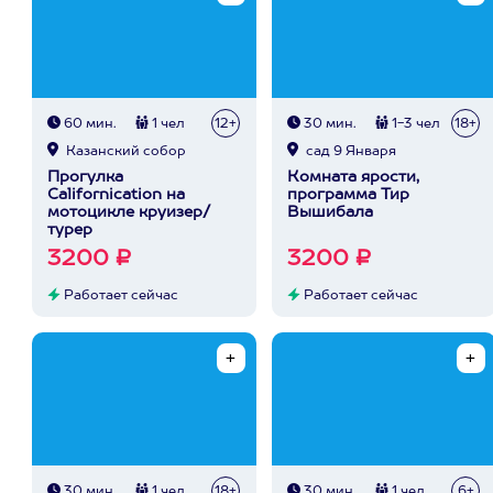
60 мин.
1 чел
12+
30 мин.
1-3 чел
18+
Казанский собор
сад 9 Января
Прогулка
Комната ярости,
Сalifornication на
программа Тир
мотоцикле круизер/
Вышибала
турер
3200 ₽
3200 ₽
Работает сейчас
Работает сейчас
30 мин.
1 чел
18+
30 мин.
1 чел
6+