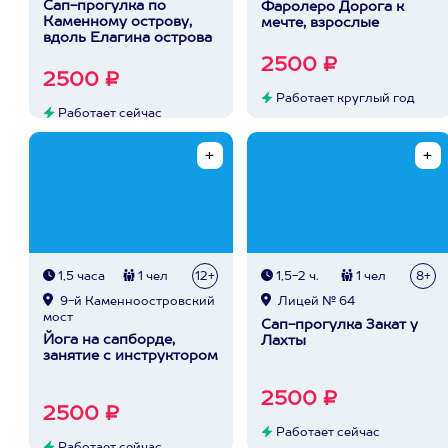
Сап-прогулка по
Фаролеро Дорога к
Каменному острову,
мечте, взрослые
вдоль Елагина острова
2500 ₽
2500 ₽
Работает круглый год
Работает сейчас
1,5 часа
1 чел
12+
1,5-2 ч.
1 чел
8+
9-й Каменноостровский
Лицей № 64
мост
Сап-прогулка Закат у
Йога на сапборде,
Лахты
занятие с инструктором
2500 ₽
2500 ₽
Работает сейчас