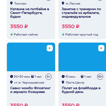
Токсово
м. Лесная
Катание на питбайке в
Занятие с тренером по
Санкт-Петербурге,
стрельбе из арбалета,
будни
индивидуальное
3550 ₽
3550 ₽
Работает сейчас
Работает круглый год
30+30 мин
1 чел
6+
10 мин.
1 чел
18+
ст. м. Чернышевская
Лахта Центр
Сеанс-комбо Флоатинг
Полет на флайборде в
и зеркало Козырева
будний день