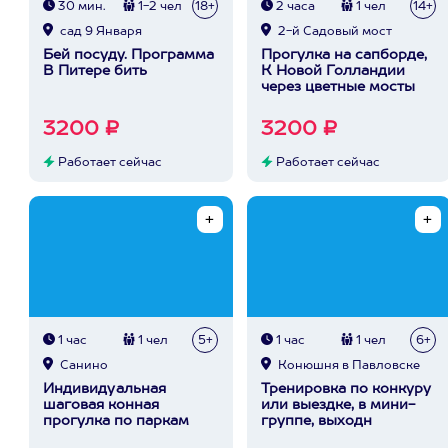
30 мин.
1-2 чел
18+
2 часа
1 чел
14+
сад 9 Января
2-й Садовый мост
Бей посуду. Программа
Прогулка на сапборде,
В Питере бить
К Новой Голландии
через цветные мосты
3200 ₽
3200 ₽
Работает сейчас
Работает сейчас
1 час
1 чел
5+
1 час
1 чел
6+
Санино
Конюшня в Павловске
Индивидуальная
Тренировка по конкуру
шаговая конная
или выездке, в мини-
прогулка по паркам
группе, выходн