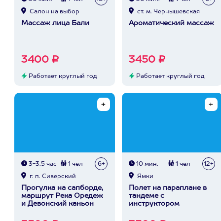
Cалон на выбор
ст. м. Чернышевская
Массаж лица Бали
Ароматический массаж
3400 ₽
3450 ₽
Работает круглый год
Работает круглый год
3-3,5 час
1 чел
6+
10 мин.
1 чел
12+
г. п. Сиверский
Ямки
Прогулка на сапборде,
Полет на параплане в
маршрут Река Оредеж
тандеме с
и Девонский каньон
инструктором