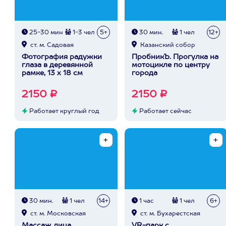
25-30 мин
1-3 чел
5+
30 мин.
1 чел
12+
ст. м. Садовая
Казанский собор
Фотография радужки
ПробникЪ. Прогулка на
глаза в деревянной
мотоцикле по центру
рамке, 13 х 18 см
города
2150 ₽
2150 ₽
Работает круглый год
Работает сейчас
30 мин.
1 чел
14+
1 час
1 чел
6+
ст. м. Московская
ст. м. Бухарестская
Массаж лица
VR-парк с