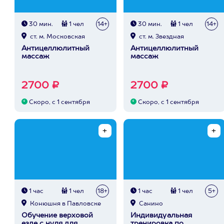
30 мин.
1 чел
14+
30 мин.
1 чел
14+
ст. м. Московская
ст. м. Звездная
Антицеллюлитный
Антицеллюлитный
массаж
массаж
2700 ₽
2700 ₽
Скоро, с 1 сентября
Скоро, с 1 сентября
1 час
1 чел
18+
1 час
1 чел
5+
Конюшня в Павловске
Санино
Обучение верховой
Индивидуальная
езде с нуля для
тренировка по