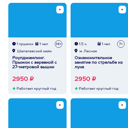
1 прыжок
1 чел
14+
1,5 ч.
1 чел
7+
Шепелевский маяк
м. Лесная
Роупджампинг.
Ознакомительное
Прыжок с веревкой с
занятие по стрельбе из
27-метровой вышки
лука
2950 ₽
2950 ₽
Работает круглый год
Работает круглый год