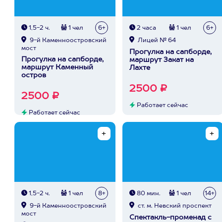
1,5-2 ч.
1 чел
6+
2 часа
1 чел
6+
9-й Каменноостровский
Лицей № 64
мост
Прогулка на сапборде,
Прогулка на сапборде,
маршрут Закат на
маршрут Каменный
Лахте
остров
2500 ₽
2500 ₽
Работает сейчас
Работает сейчас
1,5-2 ч.
1 чел
8+
80 мин.
1 чел
14+
9-й Каменноостровский
ст. м. Невский проспект
мост
Спектакль-променад с