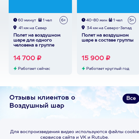
60 минут
1 чел
6+
40-80 мин
1 чел
5+
41 км на Север
34 км на Северо-Запад
Полет на воздушном
Полет на воздушном
шаре для одного
шаре в составе группы
человека в группе
14 700 ₽
15 900 ₽
Работает сейчас
Работает круглый год
Отзывы клиентов о
Все
Воздушный шар
Для воспроизведения видео используются файлы cookie
сервисов сайта и VK и Rutube.