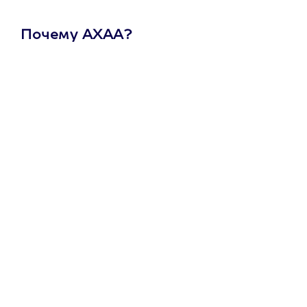
Почему АХАА?
Один
сертификат
на любое
развлечение