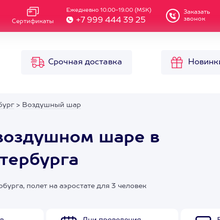
Ежедневно 10.00-19.00 (MSK)
Заказать
звонок
+7 999 444 39 25
Сертификаты
Срочная доставка
Новинк
бург
>
Воздушный шар
воздушном шаре в
тербурга
урга, полет на аэростате для 3 человек