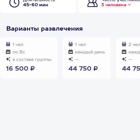
Длительность
Число участнико
45-60 мин
3 человека
Варианты развлечения
1 чел
1 чел
2 че
по Вс
каждый день
кажд
в составе группы
—
—
16 500 ₽
44 750 ₽
44 7