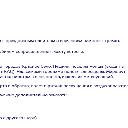
 с праздничным напитком и вручением памятных грамот.
обилем сопровождения к месту встречи.
х городов Красное Село, Пушкин, поселка Ропша (входят в
от КАД). Над самими городами полеты запрещены. Маршрут
ается пилотом в день полета, исходя из метеоусловий.
та и обратно, полет и ритуал посвящения в воздухоплавател
 можно дополнительно заказать:
 с другого шара).