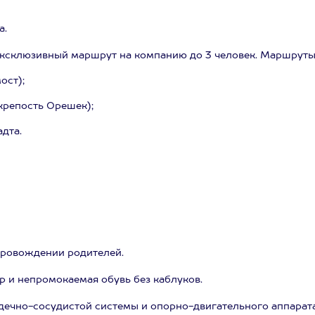
а.
 эксклюзивный маршрут на компанию до 3 человек. Маршруты
ост);
крепость Орешек);
дта.
сопровождении родителей.
 и непромокаемая обувь без каблуков.
рдечно-сосудистой системы и опорно-двигательного аппарата