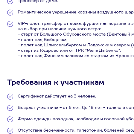
Трансфер от дома.
Романтическое украшение корзины воздушного шар
VIP-полет: трансфер от дома, фуршетная корзина и
на выбор при наличии нужного ветра:
- старт от Большого Обуховского моста (Вантовый м
- полет над Выборгом;
- полет над Шлиссельбургом и Ладожским озером (
- старт из Кудрово или от ТРК "Мега Дыбенко";
- полет над Финским заливом со стартом из Кроншта
Требования к участникам
Сертификат действует на 3 человек.
Возраст участника - от 5 лет. До 18 лет - только в 
Форма одежды походная, необходимы головной убор
Отсутствие беременности, гипертонии, болезней се