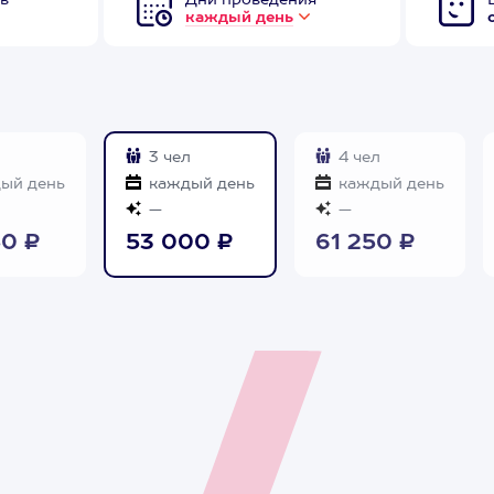
в
Дни проведения
каждый день
л
3 чел
4 чел
ый день
каждый день
каждый день
—
—
50 ₽
53 000 ₽
61 250 ₽