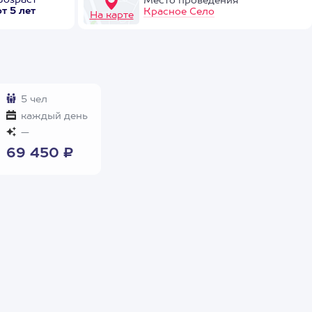
Возраст
Место проведения
от 5 лет
Красное Село
На карте
5 чел
каждый день
—
69 450 ₽