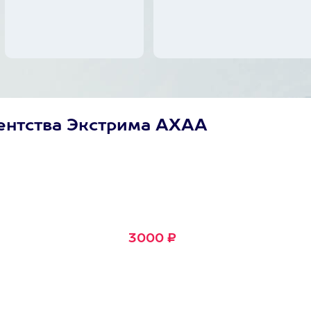
ентства Экстрима АХАА
Сертификат
Маленькое Счастье
Подходит для любого из
600+ развлечений
3000 ₽