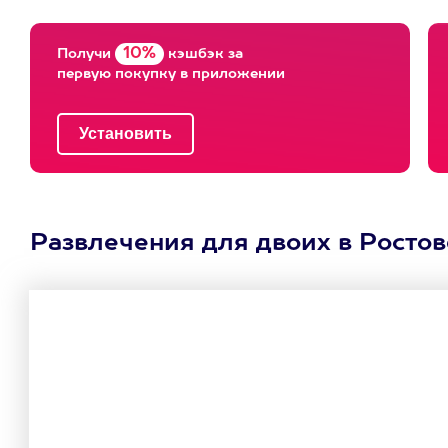
10%
Получи
кэшбэк за
первую покупку в приложении
Развлечения для двоих в Ростов