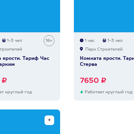
1-3 чел
16+
1 час
1-3 чел
троителей
Парк Строителей
 ярости. Тариф Час
Комната ярости. Тар
арким
Стерва
 ₽
7650 ₽
т круглый год
Работает круглый год