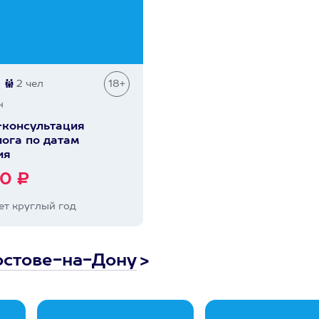
2 чел
18+
н
консультация
ога по датам
ия
0 ₽
т круглый год
остове-на-Дону
>