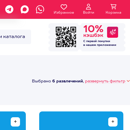
Избранное
Войти
Корзина
10%
кэшбэк
и каталога
С первой покупки
в нашем
приложении
Выбрано
6 развлечений
,
развернуть фильтр