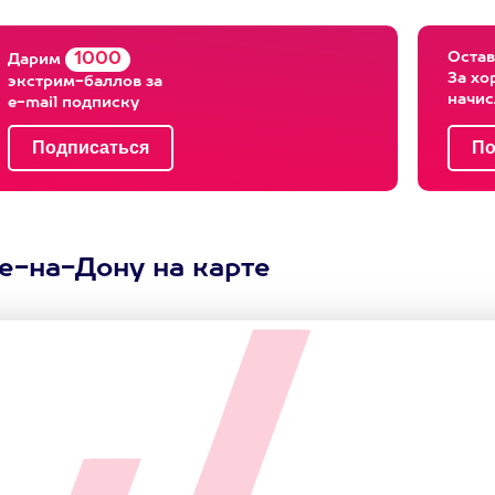
Остав
1000
Дарим
За хо
экстрим-баллов за
начи
e-mail подписку
е-на-Дону на карте