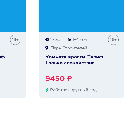
18+
1 час
1-4 чел
16+
Парк Строителей
иф
Комната ярости. Тариф
Только спокойствие
9450 ₽
Работает круглый год