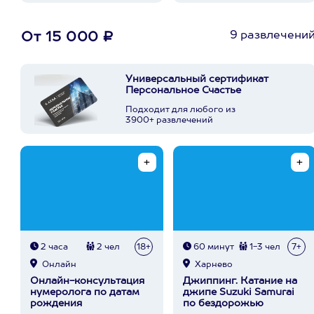
9 развлечени
От 15 000 ₽
Универсальный сертификат
Персональное Счастье
Подходит для любого из
3900+ развлечений
2 часа
2 чел
18+
60 минут
1-3 чел
7+
Онлайн
Харнево
Онлайн-консультация
Джиппинг. Катание на
нумеролога по датам
джипе Suzuki Samurai
рождения
по бездорожью