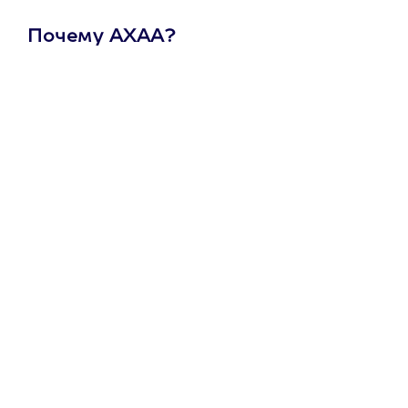
Почему АХАА?
Один
сертификат
на любое
развлечение