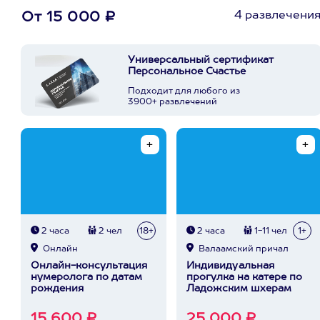
4 развлечени
От 15 000 ₽
Универсальный сертификат
Персональное Счастье
Подходит для любого из
3900+ развлечений
2 часа
2 чел
18+
2 часа
1-11 чел
1+
Онлайн
Валаамский причал
Онлайн-консультация
Индивидуальная
нумеролога по датам
прогулка на катере по
рождения
Ладожским шхерам
15 600 ₽
25 000 ₽