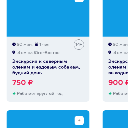
90 мин.
1 чел
14+
90 мин
4 км на Юго-Восток
4 км н
Экскурсия к северным
Экскурс
оленям и ездовым собакам,
оленям 
будний день
выходно
750 ₽
900 
Работает круглый год
Работае