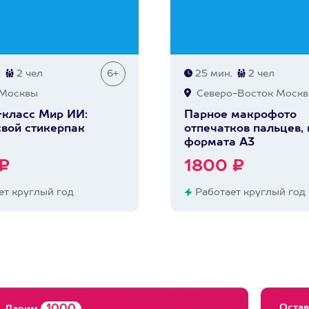
.
2 чел
6+
25 мин.
2 чел
Москвы
Северо-Восток Моск
класс Мир ИИ:
Парное макрофото
свой стикерпак
отпечатков пальцев, 
формата А3
₽
1800 ₽
т круглый год
Работает круглый год
Остав