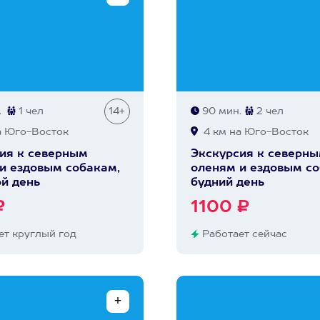
.
1 чел
14+
90 мин.
2 чел
а Юго-Восток
4 км на Юго-Восток
ия к северным
Экскурсия к северн
и ездовым собакам,
оленям и ездовым со
й день
будний день
₽
1100 ₽
т круглый год
Работает сейчас