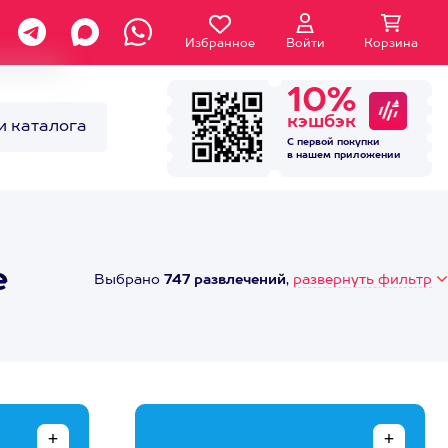
Избранное
Войти
Корзина
10%
кэшбэк
и каталога
С первой покупки
в нашем
приложении
е
Выбрано
747 развлечений
,
развернуть фильтр