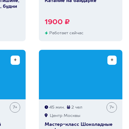
 Тишине,
Катание на байдарке
, будни
1900 ₽
Работает сейчас
7+
45 мин.
2 чел
7+
Центр Москвы
й
Мастер-класс Шоколадные