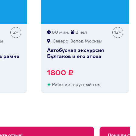
2+
80 мин.
2 чел
12+
вы
Северо-Запад Москвы
Автобусная экскурсия
в рамке
Булгаков и его эпоха
1800 ₽
Работает круглый год
ьте отзыв!
Пришли фото