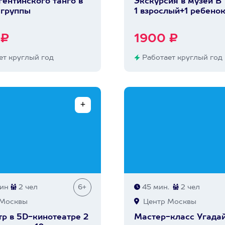
гентинского танго в
Экскурсия в музей В
 группы
1 взрослый+1 ребенок
 ₽
1900 ₽
т круглый год
Работает круглый год
мин
2 чел
6+
45 мин.
2 чел
Москвы
Центр Москвы
р в 5D-кинотеатре 2
Мастер-класс Угада