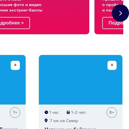
рошие фото и видео
о пройденны
слим экстрим-баллы
и получи эк
7+
1 час
1-2 чел
8+
7 км на Север