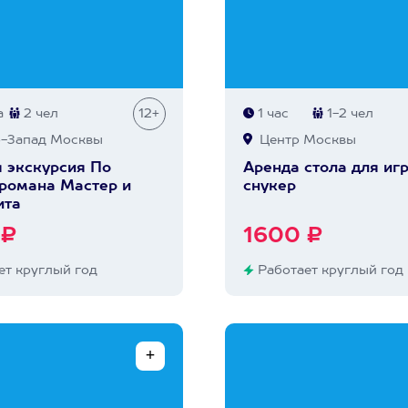
а
2 чел
12+
1 час
1-2 чел
-Запад Москвы
Центр Москвы
 экскурсия По
Аренда стола для иг
романа Мастер и
снукер
ита
 ₽
1600 ₽
т круглый год
Работает круглый год