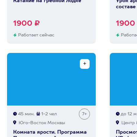
Катание на гребной лодке
Урок ар
составе
1900 ₽
1900
Работает сейчас
Работае
45 мин.
1-2 чел
7+
до 12 
Юго-Восток Москвы
Центр 
Комната ярости. Программа
Просмот