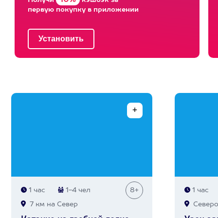
10%
Получи
кэшбэк за
первую покупку в приложении
1 час
1-4 чел
8+
1 час
7 км на Север
Северо