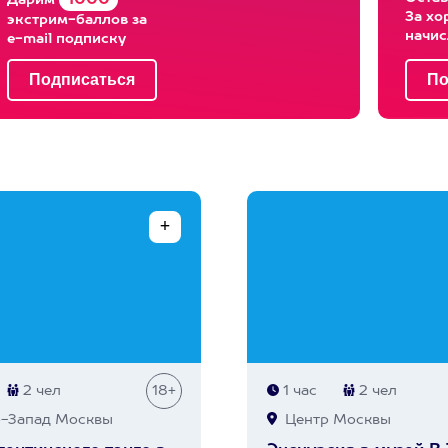
1000
Дарим
За хо
экстрим-баллов за
начи
e-mail подписку
2 чел
18+
1 час
2 чел
-Запад Москвы
Центр Москвы