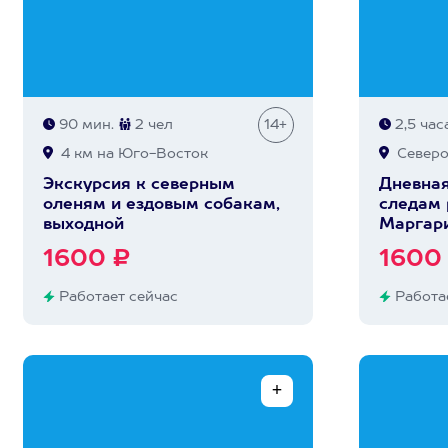
90 мин.
2 чел
14+
2,5 час
4 км на Юго-Восток
Северо
Экскурсия к северным
Дневная
оленям и ездовым собакам,
следам 
выходной
Маргар
1600 ₽
1600
Работает сейчас
Работае