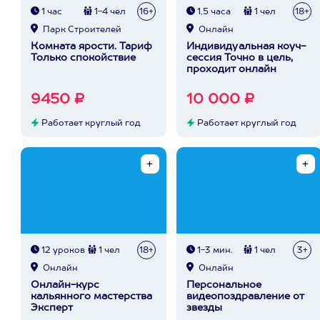
1 час
1-4 чел
16+
1,5 часа
1 чел
18+
Парк Строителей
Онлайн
Комната ярости. Тариф
Индивидуальная коуч-
Только спокойствие
сессия Точно в цель,
проходит онлайн
9450 ₽
10 000 ₽
Работает круглый год
Работает круглый год
12 уроков
1 чел
18+
1-3 мин.
1 чел
3+
Онлайн
Онлайн
Онлайн-курс
Персональное
кальянного мастерства
видеопоздравление от
Эксперт
звезды