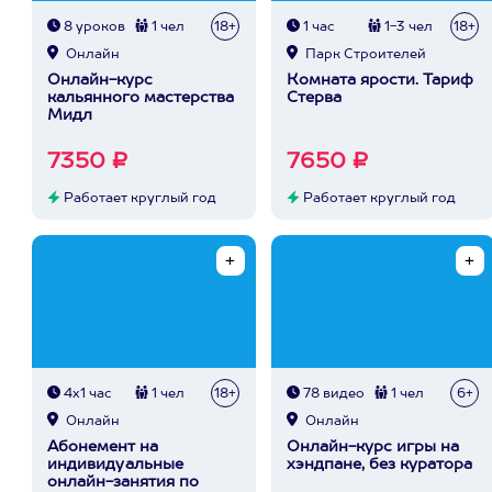
8 уроков
1 чел
18+
1 час
1-3 чел
18+
Онлайн
Парк Строителей
Онлайн-курс
Комната ярости. Тариф
кальянного мастерства
Стерва
Мидл
7350 ₽
7650 ₽
Работает круглый год
Работает круглый год
4х1 час
1 чел
18+
78 видео
1 чел
6+
Онлайн
Онлайн
Абонемент на
Онлайн-курс игры на
индивидуальные
хэндпане, без куратора
онлайн-занятия по