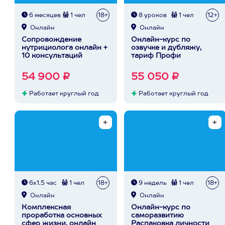
6 месяцев
1 чел
18+
8 уроков
1 чел
12+
Онлайн
Онлайн
Сопровождение
Онлайн-курс по
нутрициолога онлайн +
озвучке и дубляжу,
10 консультаций
тариф Профи
54 900 ₽
55 050 ₽
Работает круглый год
Работает круглый год
6х1,5 час
1 чел
18+
9 недель
1 чел
18+
Онлайн
Онлайн
Комплексная
Онлайн-курс по
проработка основных
саморазвитию
сфер жизни, онлайн
Распаковка личности