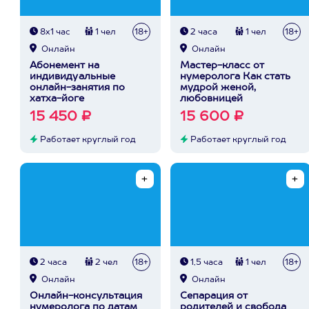
8х1 час
1 чел
18+
2 часа
1 чел
18+
Онлайн
Онлайн
Абонемент на
Мастер-класс от
индивидуальные
нумеролога Как стать
онлайн-занятия по
мудрой женой,
хатха-йоге
любовницей
15 450 ₽
15 600 ₽
Работает круглый год
Работает круглый год
2 часа
2 чел
18+
1,5 часа
1 чел
18+
Онлайн
Онлайн
Онлайн-консультация
Сепарация от
нумеролога по датам
родителей и свобода