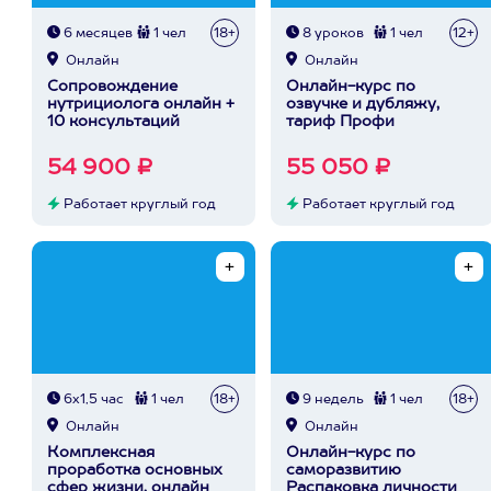
6 месяцев
1 чел
18+
8 уроков
1 чел
12+
Онлайн
Онлайн
Сопровождение
Онлайн-курс по
нутрициолога онлайн +
озвучке и дубляжу,
10 консультаций
тариф Профи
54 900 ₽
55 050 ₽
Работает круглый год
Работает круглый год
6х1,5 час
1 чел
18+
9 недель
1 чел
18+
Онлайн
Онлайн
Комплексная
Онлайн-курс по
проработка основных
саморазвитию
сфер жизни, онлайн
Распаковка личности