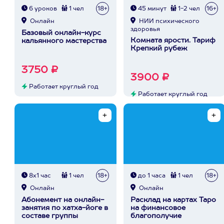
6 уроков
1 чел
18+
45 минут
1-2 чел
16+
Онлайн
НИИ психического
здоровья
Базовый онлайн-курс
Комната ярости. Тариф
кальянного мастерства
Крепкий рубеж
3750 ₽
3900 ₽
Работает круглый год
Работает круглый год
8х1 час
1 чел
18+
до 1 часа
1 чел
18+
Онлайн
Онлайн
Абонемент на онлайн-
Расклад на картах Таро
занятия по хатха-йоге в
на финансовое
составе группы
благополучие