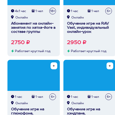
4х1 час
1 чел
18+
1 час
1 чел
6+
Онлайн
Онлайн
Абонемент на онлайн-
Обучение игре на RAV
занятия по хатха-йоге в
Vast, индивидуальный
составе группы
онлайн-урок
2750 ₽
2950 ₽
Работает круглый год
Работает круглый год
1 час
1 чел
6+
1 час
1 чел
6+
Онлайн
Онлайн
Обучение игре на
Обучение игре на
глюкофоне,
хэндпане,