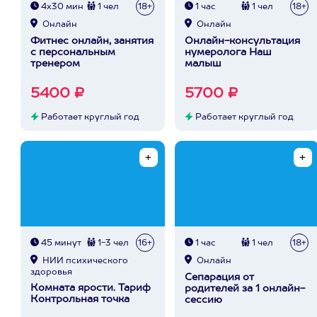
4х30 мин
1 чел
18+
1 час
1 чел
18+
Онлайн
Онлайн
Фитнес онлайн, занятия
Онлайн-консультация
с персональным
нумеролога Наш
тренером
малыш
5400 ₽
5700 ₽
Работает круглый год
Работает круглый год
45 минут
1-3 чел
16+
1 час
1 чел
18+
НИИ психического
Онлайн
здоровья
Сепарация от
Комната ярости. Тариф
родителей за 1 онлайн-
Контрольная точка
сессию