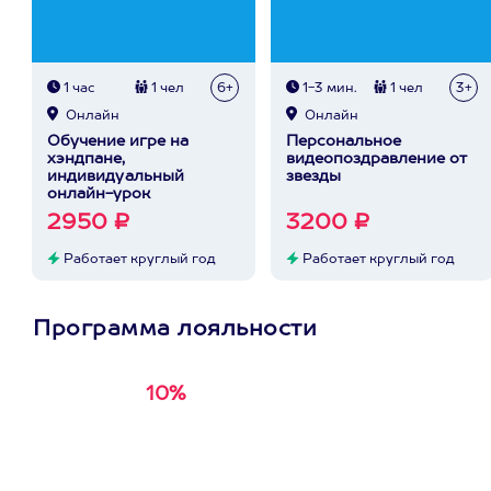
1 час
1 чел
6+
1-3 мин.
1 чел
3+
Онлайн
Онлайн
Обучение игре на
Персональное
хэндпане,
видеопоздравление от
индивидуальный
звезды
онлайн-урок
2950 ₽
3200 ₽
Работает круглый год
Работает круглый год
Программа лояльности
10%
Получи
кэшбэк за
первую покупку в
приложении