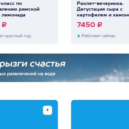
класс по
Раклет-вечеринка.
влению римской
Дегустация сыра с
 лимонада
картофелем и хамон
 ₽
7450 ₽
т круглый год
Работает сейчас