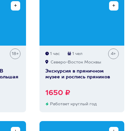
18+
1 час
1 чел
4+
Северо-Восток Москвы
 В
Экскурсия в пряничном
Большая
музее и роспись пряников
1650 ₽
Работает круглый год