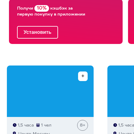
10%
Получи
кэшбэк за
первую покупку в приложении
1,5 часа
1 чел
8+
1,5 час