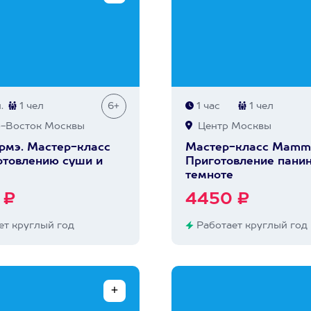
.
1 чел
6+
1 час
1 чел
-Восток Москвы
Центр Москвы
рмэ. Мастер-класс
Мастер-класс Mamm
отовлению суши и
Приготовление панин
темноте
 ₽
4450 ₽
т круглый год
Работает круглый год