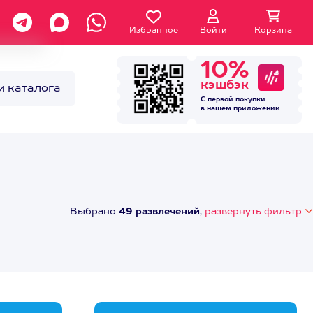
Избранное
Войти
Корзина
10%
кэшбэк
и каталога
С первой покупки
в нашем
приложении
Выбрано
49 развлечений
,
развернуть фильтр