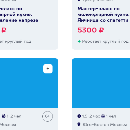
Москвы
Центр Москвы
класс по
Мастер-класс по
ярной кухне.
молекулярной кухне.
вление капрезе
Яичница со спагетти
 ₽
5300 ₽
т круглый год
Работает круглый год
1-2 чел
6+
1,5-2 час
1 чел
Москвы
Юго-Восток Москвы