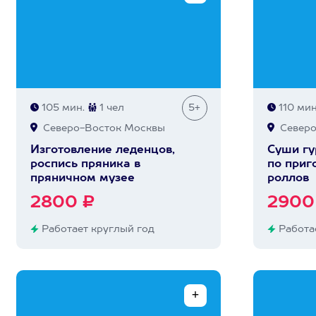
105 мин.
1 чел
5+
110 мин
Северо-Восток Москвы
Северо
Изготовление леденцов,
Суши гу
роспись пряника в
по приг
пряничном музее
роллов
2800 ₽
2900
Работает круглый год
Работае