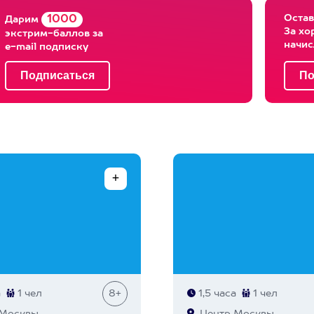
Остав
1000
Дарим
За хо
экстрим-баллов за
начи
e-mail подписку
а
1 чел
8+
1,5 часа
1 чел