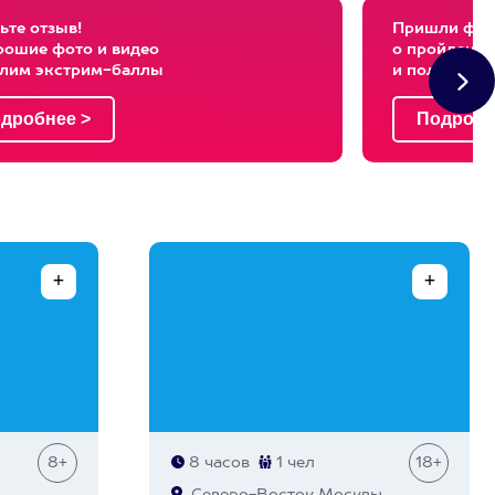
ьте отзыв!
Пришли фото
рошие фото и видео
о пройденны
слим экстрим-баллы
и получи эк
8+
8 часов
1 чел
18+