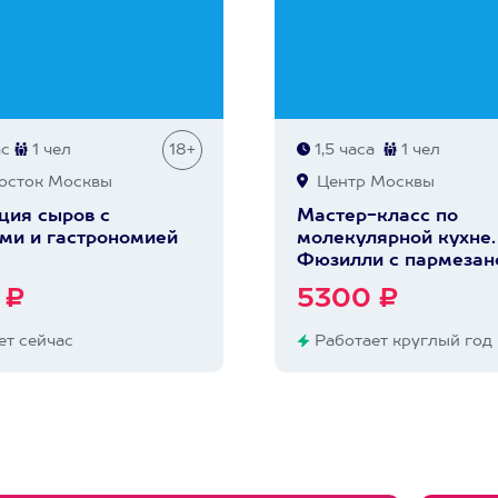
ас
1 чел
18+
1,5 часа
1 чел
сток Москвы
Центр Москвы
ция сыров с
Мастер-класс по
ми и гастрономией
молекулярной кухне.
Фюзилли с пармезан
 ₽
5300 ₽
т сейчас
Работает круглый год