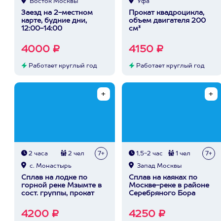
Восток Москвы
Уфа
Заезд на 2-местном
Прокат квадроцикла,
карте, будние дни,
объем двигателя 200
12:00-14:00
см³
4000 ₽
4150 ₽
Работает круглый год
Работает круглый год
2 часа
2 чел
7+
1,5-2 час
1 чел
7+
с. Монастырь
Запад Москвы
Сплав на лодке по
Сплав на каяках по
горной реке Мзымте в
Москве-реке в районе
сост. группы, прокат
Серебряного Бора
4200 ₽
4250 ₽