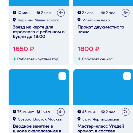
10 мин.
2 чел
4+
2 часа
2 чел
6+
парк им. Маяковского
Исетское вдхр.
Заезд на карте для
Прокат двухместного
взрослого с ребенком в
каяка
будни до 18:00
1650 ₽
1800 ₽
Работает круглый год
Работает сейчас
75 минут
1 чел
4+
45 мин.
2 чел
7+
Северо-Восток Москвы
ст. м. Чернышевская
Вводное занятие в
Мастер-класс Угадай
школе скалолазания в
аромат, в составе