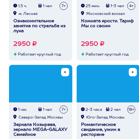
1,5 ч.
1 чел
7+
25 мин.
1-3 чел
4+
м. Лесная
Московский вокзал
Ознакомительное
Комната ярости. Тариф
занятие по стрельбе из
Мы со своим
лука
2950 ₽
2950 ₽
Работает круглый год
Работает круглый год
1 час
1 чел
7+
2-3 часа
2 чел
18+
Северо-Запад Москвы
Юго-Запад Москвы
Зеркала Козырева,
Романтическое
зеркало MEGA-GALAXY
свидание, ужин в
Семейное
ресторане