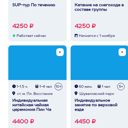
SUP-тур По течению
Катание на снегоходе в
составе группы
4250 ₽
4250 ₽
Работает сейчас
Начнется с 1 ноября
1-1,5 ч.
1-4 чел
10+
60 мин.
1 чел
5+
ст. м. Пл. Восстания
Шуваловский парк
Индивидуальная
Индивидуальное
китайская чайная
занятие по верховой
церемония Пин Ча
езде
4400 ₽
4450 ₽