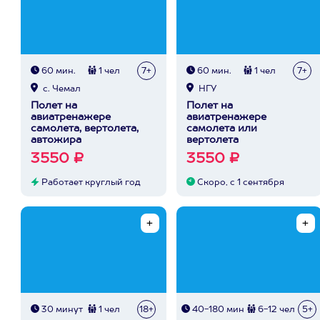
60 мин.
1 чел
7+
60 мин.
1 чел
7+
с. Чемал
НГУ
Полет на
Полет на
авиатренажере
авиатренажере
самолета, вертолета,
самолета или
автожира
вертолета
3550 ₽
3550 ₽
Работает круглый год
Скоро, с 1 сентября
30 минут
1 чел
18+
40-180 мин
6-12 чел
5+