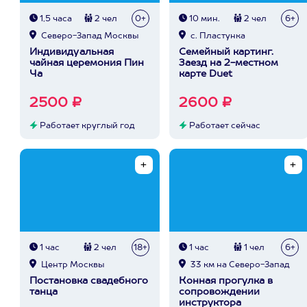
1,5 часа
2 чел
0+
10 мин.
2 чел
6+
Северо-Запад Москвы
с. Пластунка
Индивидуальная
Семейный картинг.
чайная церемония Пин
Заезд на 2-местном
Ча
карте Duet
2500 ₽
2600 ₽
Работает круглый год
Работает сейчас
1 час
2 чел
18+
1 час
1 чел
6+
Центр Москвы
33 км на Северо-Запад
Постановка свадебного
Конная прогулка в
танца
сопровождении
инструктора