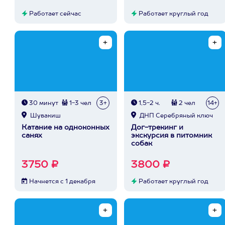
Работает сейчас
Работает круглый год
30 минут
1-3 чел
3+
1,5-2 ч.
2 чел
14+
Шувакиш
ДНП Серебряный ключ
Катание на одноконных
Дог-трекинг и
санях
экскурсия в питомник
собак
3750 ₽
3800 ₽
Начнется с 1 декабря
Работает круглый год