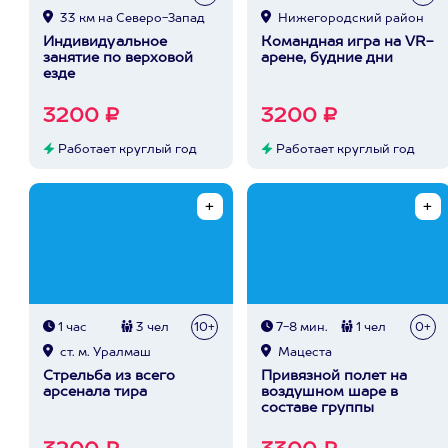
33 км на Северо-Запад
Нижегородский район
Индивидуальное
Командная игра на VR-
занятие по верховой
арене, будние дни
езде
3200 ₽
3200 ₽
Работает круглый год
Работает круглый год
1 час
3 чел
10+
7-8 мин.
1 чел
0+
ст. м. Уралмаш
Мацеста
Стрельба из всего
Привязной полет на
арсенала тира
воздушном шаре в
составе группы