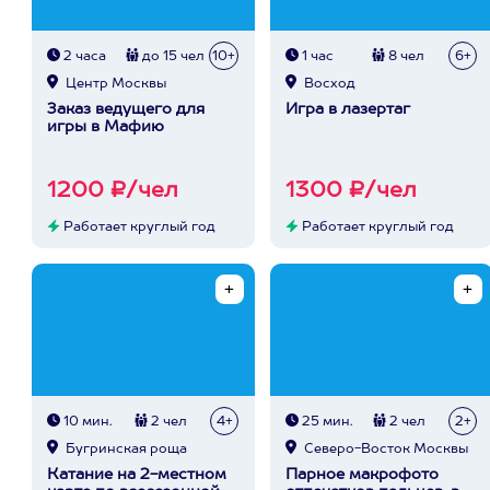
2 часа
до 15 чел
10+
1 час
8 чел
6+
Центр Москвы
Восход
Заказ ведущего для
Игра в лазертаг
игры в Мафию
1200 ₽/чел
1300 ₽/чел
Работает круглый год
Работает круглый год
10 мин.
2 чел
4+
25 мин.
2 чел
2+
Бугринская роща
Северо-Восток Москвы
Катание на 2-местном
Парное макрофото