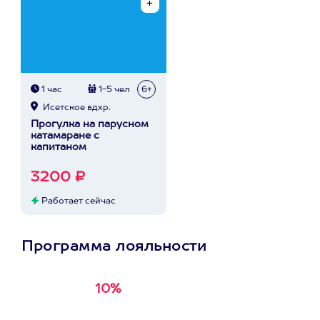
1 час
1-5 чел
6+
Исетское вдхр.
Прогулка на парусном
катамаране с
капитаном
3200 ₽
Работает сейчас
Программа лояльности
10%
Получи
кэшбэк за
первую покупку в