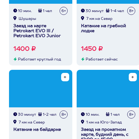
10 мин.
1 чел
6+
30 минут
1-4 чел
8+
Шушары
7 км на Север
Заезд на карте
Катание на гребной
Petrokart EVO III /
лодке
Petrokart EVO Junior
1400 ₽
1450 ₽
Работает круглый год
Работает сейчас
30 минут
1-2 чел
8+
10 мин.
1 чел
8+
7 км на Север
1 км на Юго-Запад
Катание на байдарке
Заезд на прокатном
карте, будний день, с