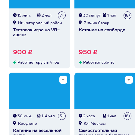
15 мин.
2 чел
7+
30 минут
1 чел
18+
Нижегородский район
7 км на Север
Тестовая игра на VR-
Катание на сапборде
арене
900 ₽
950 ₽
Работает круглый год
Работает сейчас
30 мин.
1-4 чел
3+
2 часа
1 чел
18+
Косулино
Юг Москвы
Катание на весельной
Самостоятельная