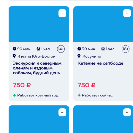
90 мин.
1 чел
14+
30 мин.
1 чел
18+
4 км на Юго-Восток
Косулино
Экскурсия к северным
Катание на сапборде
оленям и ездовым
собакам, будний день
750 ₽
750 ₽
Работает круглый год
Работает сейчас