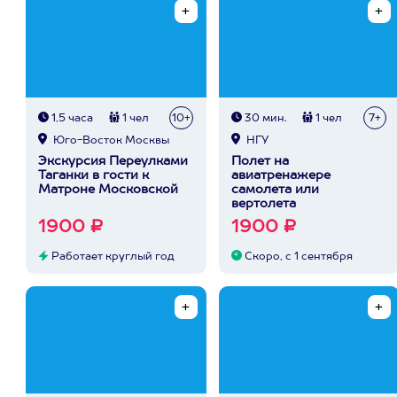
1,5 часа
1 чел
10+
30 мин.
1 чел
7+
Юго-Восток Москвы
НГУ
Экскурсия Переулками
Полет на
Таганки в гости к
авиатренажере
Матроне Московской
самолета или
вертолета
1900 ₽
1900 ₽
Работает круглый год
Скоро, с 1 сентября