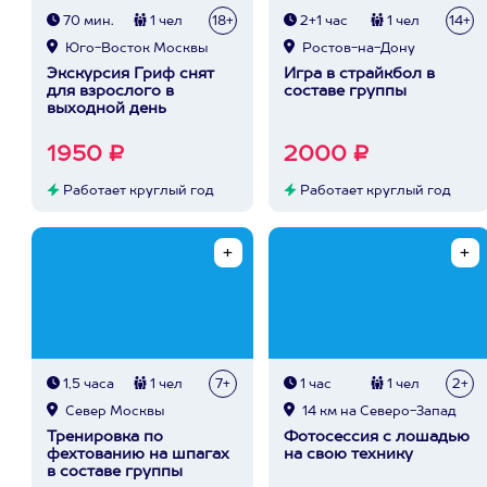
70 мин.
1 чел
18+
2+1 час
1 чел
14+
Юго-Восток Москвы
Ростов-на-Дону
Экскурсия Гриф снят
Игра в страйкбол в
для взрослого в
составе группы
выходной день
1950 ₽
2000 ₽
Работает круглый год
Работает круглый год
1,5 часа
1 чел
7+
1 час
1 чел
2+
Север Москвы
14 км на Северо-Запад
Тренировка по
Фотосессия с лошадью
фехтованию на шпагах
на свою технику
в составе группы