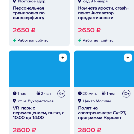
Исетское вдхр.
сад 9 Января
Персональная
Комната ярости, crash-
тренировка по
пакет Активатор
виндсерфингу
продуктивности
2650 ₽
2650 ₽
Работает сейчас
Работает сейчас
1 час
2 чел
6+
20 мин.
1 чел
10+
ст. м. Бухарестская
Центр Москвы
VR-парк с
Полет на
перемещением, пн-чт, с
авиатренажере Су-27,
10:00 до 14:00
программа Курсант
2800 ₽
2800 ₽