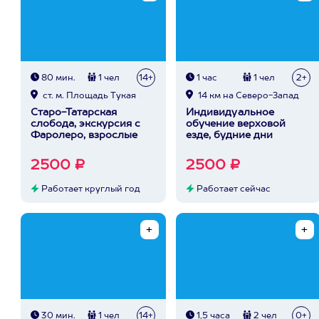
80 мин.
1 чел
14+
1 час
1 чел
2+
ст. м. Площадь Тукая
14 км на Северо-Запад
Старо-Татарская
Индивидуальное
слобода, экскурсия с
обучение верховой
Фаролеро, взрослые
езде, будние дни
2500 ₽
2500 ₽
Работает круглый год
Работает сейчас
30 мин.
1 чел
14+
1,5 часа
2 чел
0+