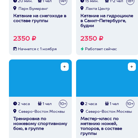
20 мин.
1 чел
14+
15 мин.
1-2 чел
18+
Парк Бумеранг
Лахта Центр
Катание на снегоходе в
Катание на гидроцикле
составе группы
в Санкт-Петербурге,
будни
2350 ₽
2350 ₽
Начнется с 1 ноября
Работает сейчас
2 часа
1 чел
10+
2 часа
1 чел
10+
Северо-Восток Москвы
Северо-Восток Москвы
Тренировка по
Мастер-класс по
ножевому спортивному
метанию ножей,
бою, в группе
топоров, в составе
группы