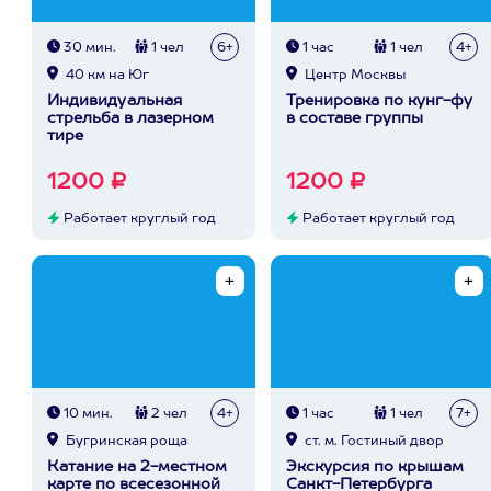
30 мин.
1 чел
6+
1 час
1 чел
4+
40 км на Юг
Центр Москвы
Индивидуальная
Тренировка по кунг-фу
стрельба в лазерном
в составе группы
тире
1200 ₽
1200 ₽
Работает круглый год
Работает круглый год
10 мин.
2 чел
4+
1 час
1 чел
7+
Бугринская роща
ст. м. Гостиный двор
Катание на 2-местном
Экскурсия по крышам
карте по всесезонной
Санкт-Петербурга