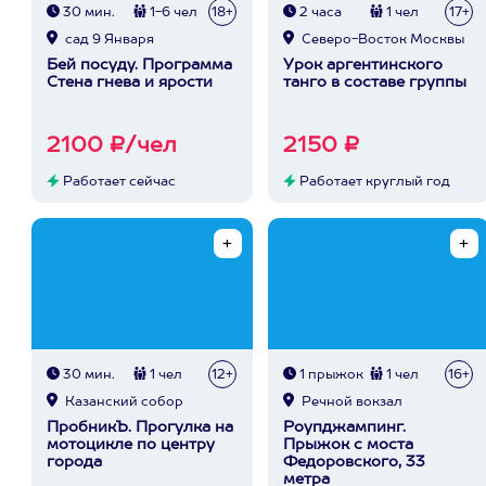
30 мин.
1-6 чел
18+
2 часа
1 чел
17+
сад 9 Января
Северо-Восток Москвы
Бей посуду. Программа
Урок аргентинского
Стена гнева и ярости
танго в составе группы
2100 ₽/чел
2150 ₽
Работает сейчас
Работает круглый год
30 мин.
1 чел
12+
1 прыжок
1 чел
16+
Казанский собор
Речной вокзал
ПробникЪ. Прогулка на
Роупджампинг.
мотоцикле по центру
Прыжок с моста
города
Федоровского, 33
метра