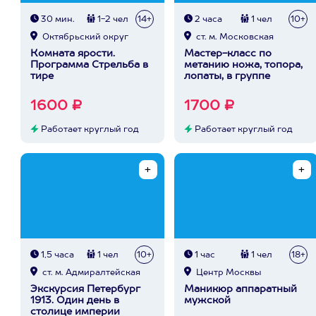
30 мин.
1-2 чел
14+
2 часа
1 чел
10+
Октябрьский округ
ст. м. Московская
Комната ярости.
Мастер-класс по
Программа Стрельба в
метанию ножа, топора,
тире
лопаты, в группе
1600 ₽
1700 ₽
Работает круглый год
Работает круглый год
1,5 часа
1 чел
10+
1 час
1 чел
18+
ст. м. Адмиралтейская
Центр Москвы
Экскурсия Петербург
Маникюр аппаратный
1913. Один день в
мужской
столице империи