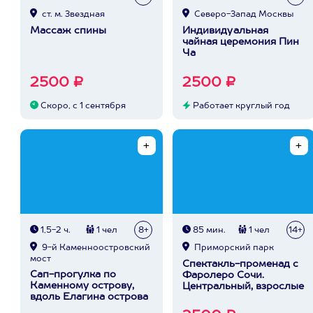
ст. м. Звездная
Северо-Запад Москвы
Массаж спины
Индивидуальная
чайная церемония Пин
Ча
2500 ₽
2500 ₽
Скоро, с 1 сентября
Работает круглый год
1,5-2 ч.
1 чел
8+
85 мин.
1 чел
14+
9-й Каменноостровский
Приморский парк
мост
Спектакль-променад с
Сап-прогулка по
Фаролеро Сочи.
Каменному острову,
Центральный, взрослые
вдоль Елагина острова